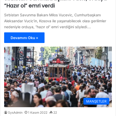
“Hazır ol” emri verdi
Sırbistan Savunma Bakanı Milos Vucevic, Cumhurbaşkanı
Aleksandar Vucic’in, Kosova ile yaşanabilecek olası gerilimler
nedeniyle orduya, “hazır ol” emri verdiğini söyledi.…
Devamını Oku »
MANŞETLER
SysAdmin
1 Kasım 2022
22