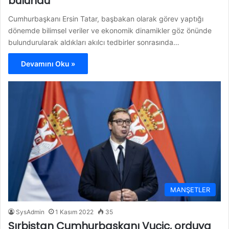
bulundu
Cumhurbaşkanı Ersin Tatar, başbakan olarak görev yaptığı
dönemde bilimsel veriler ve ekonomik dinamikler göz önünde
bulundurularak aldıkları akılcı tedbirler sonrasında…
Devamını Oku »
MANŞETLER
SysAdmin
1 Kasım 2022
35
Sırbistan Cumhurbaşkanı Vucic, orduya