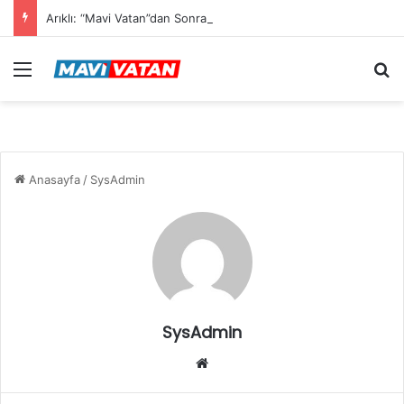
Arıklı: “Mavi Vatan”dan Sonra Hedef “Siber Vatan”
Menü
Ar
Anasayfa
/
SysAdmin
SysAdmin
Web
sitesi