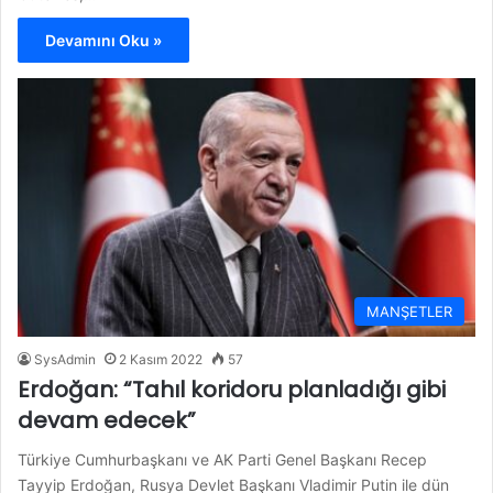
Devamını Oku »
MANŞETLER
SysAdmin
2 Kasım 2022
57
Erdoğan: “Tahıl koridoru planladığı gibi
devam edecek”
Türkiye Cumhurbaşkanı ve AK Parti Genel Başkanı Recep
Tayyip Erdoğan, Rusya Devlet Başkanı Vladimir Putin ile dün