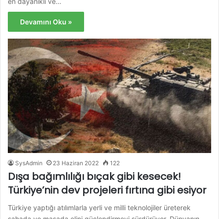
en dayanıklı ve…
Devamını Oku »
SysAdmin
23 Haziran 2022
122
Dışa bağımlılığı bıçak gibi kesecek!
Türkiye’nin dev projeleri fırtına gibi esiyor
Türkiye yaptığı atılımlarla yerli ve milli teknolojiler üreterek
sahada ve masada elini güçlendirmeyi sürdürüyor. Dünyanın