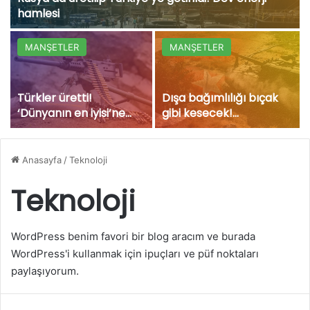
hamlesi
MANŞETLER
MANŞETLER
Türkler üretti!
Dışa bağımlılığı bıçak
‘Dünyanın en iyisi’ne
gibi kesecek!
talep yağıyor
Türkiye’nin dev projeleri
fırtına gibi esiyor
Anasayfa
/
Teknoloji
Teknoloji
WordPress benim favori bir blog aracım ve burada
WordPress'i kullanmak için ipuçları ve püf noktaları
paylaşıyorum.