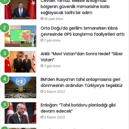
Cevdet Yılmaz: Mekke Anlaşması
bölgenin güvenlik mimarisine katkı
sağlayacak tarihi bir adım
19 saat önce
Orta Doğu’da gerilim tırmanırken Kıbrıs
çevresinde GPS karıştırma faaliyetleri arttı
7 gün önce
Arıklı: “Mavi Vatan”dan Sonra Hedef “Siber
Vatan”
7 gün önce
BM’den Rusya’nın tahıl anlaşmasına geri
dönmesinin ardından Türkiye’ye teşekkür
2 Kasım 2022
Erdoğan: “Tahıl koridoru planladığı gibi
devam edecek”
2 Kasım 2022