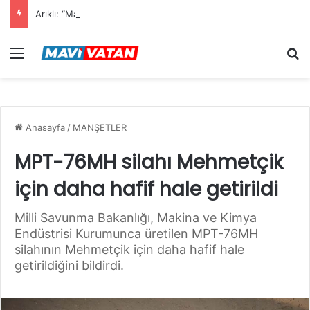
Arıklı: “Mavi Vatan”dan Sonra Hedef “Siber Vatan”
Menü
Ar
Anasayfa
/
MANŞETLER
MPT-76MH silahı Mehmetçik
için daha hafif hale getirildi
Milli Savunma Bakanlığı, Makina ve Kimya
Endüstrisi Kurumunca üretilen MPT-76MH
silahının Mehmetçik için daha hafif hale
getirildiğini bildirdi.