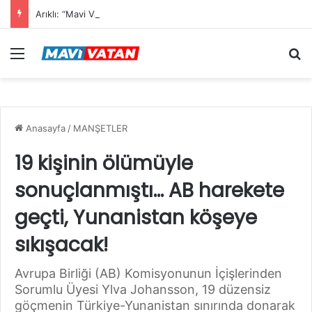
Arıklı: “Mavi Vatan”dan Sonra Hedef “Siber Vatan”
Menü
Ar
Anasayfa
/
MANŞETLER
19 kişinin ölümüyle
sonuçlanmıştı… AB harekete
geçti, Yunanistan köşeye
sıkışacak!
Avrupa Birliği (AB) Komisyonunun İçişlerinden
Sorumlu Üyesi Ylva Johansson, 19 düzensiz
göçmenin Türkiye-Yunanistan sınırında donarak