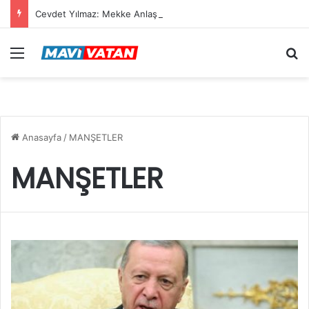
Cevdet Yılmaz: Mekke Anlaşması bölgenin güvenlik mimarisine katkı sağlayacak tarihi bir adım
Menü
Ar
Anasayfa
/
MANŞETLER
MANŞETLER