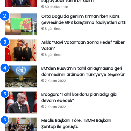
sağlayacak tarihi bir adım
60 dakika önce
Orta Doğu’da gerilim tırmanırken Kıbrıs
çevresinde GPS karıştırma faaliyetleri arttı
6 gün önce
Arıklı: “Mavi Vatan”dan Sonra Hedef “Siber
Vatan”
6 gün önce
BM’den Rusya’nın tahıl anlaşmasına geri
dönmesinin ardından Türkiye’ye teşekkür
2 Kasım 2022
Erdoğan: “Tahıl koridoru planladığı gibi
devam edecek”
2 Kasım 2022
Meclis Başkanı Töre, TBMM Başkanı
Şentop ile görüştü