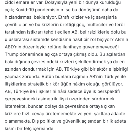
ciddi emareler var. Dolayısıyla yeni bir dünya kurulduğu
açık; Kovid-19 pandemisinin ise bu dönüşümü daha da
hızlandırması bekleniyor. Etrafı krizler ve iç savaşlarla
çevrili olan ve bu krizlerin ürettiği göç, mülteciler ve terör
tarafından istikrarı tehdit edilen AB, belirsizliklerle dolu bu
uluslararası sistemde kendisine nasıl bir rol biçiyor? AB’nin
ABD’nin düzenleyici rolüne ilanihaye güvenemeyeceği
Trump döneminde açıkça ortaya çıkmış oldu. Bu açılardan
bakıldığında çevresindeki krizleri şekillendirmek ya da en
azından dondurmak için AB, Türkiye gibi bir aktörle işbirliği
yapmak zorunda. Bütün bunlara rağmen AB’nin Türkiye ile
ilişkilerine stratejik bir körlüğün hâkim olduğu görülüyor.
AB, Türkiye ile ilişkilerini hâlâ sadece üyelik perspektifi
çerçevesindeki asimetrik ilişki üzerinden sürdürmek
istemekte, bundan dolayı da çevresinde ortaya çıkan
krizlere hızlı cevap üretememekte ve yeni şartlara adapte
olamamakta. Dış politika ve güvenlik açısından birlik adeta
kısmi bir felç içerisinde.