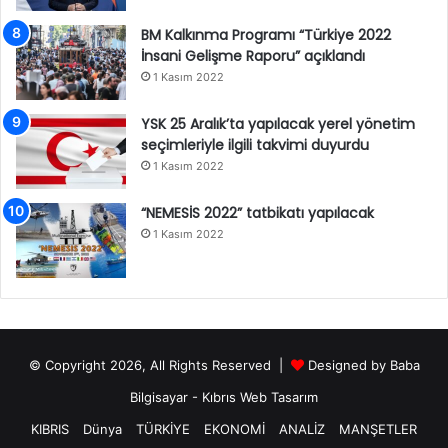
BM Kalkınma Programı “Türkiye 2022
İnsani Gelişme Raporu” açıklandı
1 Kasım 2022
YSK 25 Aralık’ta yapılacak yerel yönetim
seçimleriyle ilgili takvimi duyurdu
1 Kasım 2022
“NEMESİS 2022” tatbikatı yapılacak
1 Kasım 2022
© Copyright 2026, All Rights Reserved |
Designed by
Baba
Bilgisayar
-
Kıbrıs Web Tasarım
KIBRIS
Dünya
TÜRKİYE
EKONOMİ
ANALİZ
MANŞETLER