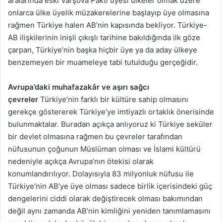
aralarında eski Varşova Paktı üyesi ülkeler olmak üzere
onlarca ülke üyelik müzakerelerine başlayıp üye olmasına
rağmen Türkiye halen AB’nin kapısında bekliyor. Türkiye-
AB ilişkilerinin inişli çıkışlı tarihine bakıldığında ilk göze
çarpan, Türkiye’nin başka hiçbir üye ya da aday ülkeye
benzemeyen bir muameleye tabi tutulduğu gerçeğidir.
Avrupa’daki
muhafazakâr ve aşırı sağcı
çevreler
Türkiye’nin farklı bir kültüre sahip olmasını
gerekçe göstererek Türkiye’ye imtiyazlı ortaklık önerisinde
bulunmaktalar. Buradan açıkça anlıyoruz ki Türkiye seküler
bir devlet olmasına rağmen bu çevreler tarafından
nüfusunun çoğunun Müslüman olması ve İslami kültürü
nedeniyle açıkça Avrupa’nın ötekisi olarak
konumlandırılıyor. Dolayısıyla 83 milyonluk nüfusu ile
Türkiye’nin AB’ye üye olması sadece birlik içerisindeki güç
dengelerini ciddi olarak değiştirecek olması bakımından
değil aynı zamanda AB’nin kimliğini yeniden tanımlamasını