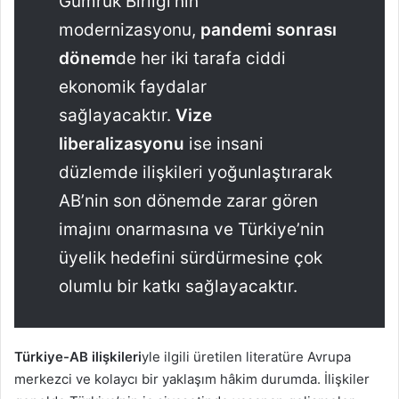
Gümrük Birliği’nin
modernizasyonu,
pandemi sonrası
dönem
de her iki tarafa ciddi
ekonomik faydalar
sağlayacaktır.
Vize
liberalizasyonu
ise insani
düzlemde ilişkileri yoğunlaştırarak
AB’nin son dönemde zarar gören
imajını onarmasına ve Türkiye’nin
üyelik hedefini sürdürmesine çok
olumlu bir katkı sağlayacaktır.
Türkiye-AB ilişkileri
yle ilgili üretilen literatüre Avrupa
merkezci ve kolaycı bir yaklaşım hâkim durumda. İlişkiler