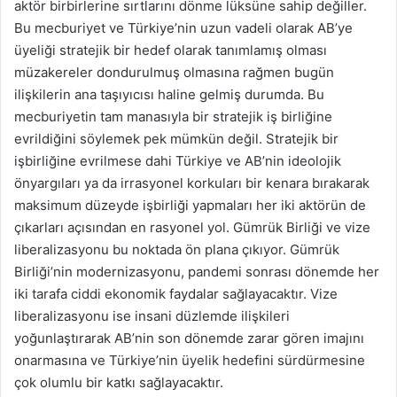
aktör birbirlerine sırtlarını dönme lüksüne sahip değiller.
Bu mecburiyet ve Türkiye’nin uzun vadeli olarak AB’ye
üyeliği stratejik bir hedef olarak tanımlamış olması
müzakereler dondurulmuş olmasına rağmen bugün
ilişkilerin ana taşıyıcısı haline gelmiş durumda. Bu
mecburiyetin tam manasıyla bir stratejik iş birliğine
evrildiğini söylemek pek mümkün değil. Stratejik bir
işbirliğine evrilmese dahi Türkiye ve AB’nin ideolojik
önyargıları ya da irrasyonel korkuları bir kenara bırakarak
maksimum düzeyde işbirliği yapmaları her iki aktörün de
çıkarları açısından en rasyonel yol. Gümrük Birliği ve vize
liberalizasyonu bu noktada ön plana çıkıyor. Gümrük
Birliği’nin modernizasyonu, pandemi sonrası dönemde her
iki tarafa ciddi ekonomik faydalar sağlayacaktır. Vize
liberalizasyonu ise insani düzlemde ilişkileri
yoğunlaştırarak AB’nin son dönemde zarar gören imajını
onarmasına ve Türkiye’nin üyelik hedefini sürdürmesine
çok olumlu bir katkı sağlayacaktır.