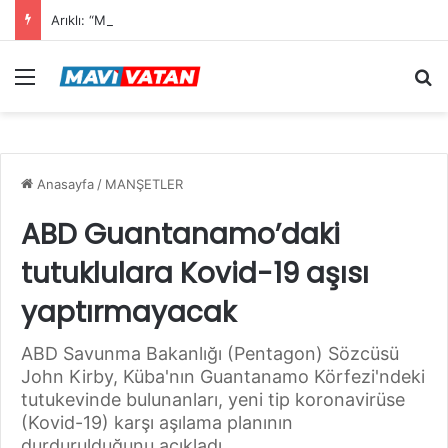
Arıklı: “Mavi Vatan”dan Sonra Hedef “Siber Vatan”
Menü
Ar
Anasayfa
/
MANŞETLER
ABD Guantanamo’daki
tutuklulara Kovid-19 aşısı
yaptırmayacak
ABD Savunma Bakanlığı (Pentagon) Sözcüsü
John Kirby, Küba'nın Guantanamo Körfezi'ndeki
tutukevinde bulunanları, yeni tip koronavirüse
(Kovid-19) karşı aşılama planının
durdurulduğunu açıkladı.