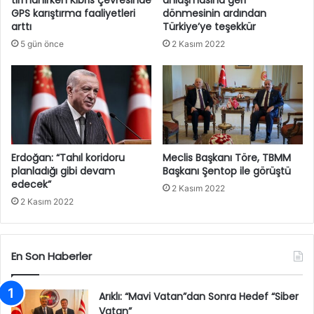
tırmanırken Kıbrıs çevresinde
anlaşmasına geri
GPS karıştırma faaliyetleri
dönmesinin ardından
arttı
Türkiye’ye teşekkür
5 gün önce
2 Kasım 2022
Erdoğan: “Tahıl koridoru
Meclis Başkanı Töre, TBMM
planladığı gibi devam
Başkanı Şentop ile görüştü
edecek”
2 Kasım 2022
2 Kasım 2022
En Son Haberler
Arıklı: “Mavi Vatan”dan Sonra Hedef “Siber
Vatan”