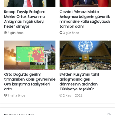
Recep Tayyip Erdoğan:
Cevdet Yılmaz: Mekke
Mekke Ortak Savunma
Anlaşması bölgenin güvenlik
Anlaşması hiçbir ülkeyi
mimarisine katkı sağlayacak
hedef almıyor
tarihi bir adım
3 gün önce
3 gün önce
Orta Doğu’da gerilim
BM’den Rusya’nın tahıl
tırmanırken Kıbrıs çevresinde
anlaşmasına geri
GPS karıştırma faaliyetleri
dönmesinin ardından
arttı
Türkiye’ye teşekkür
1 hafta önce
2 Kasım 2022