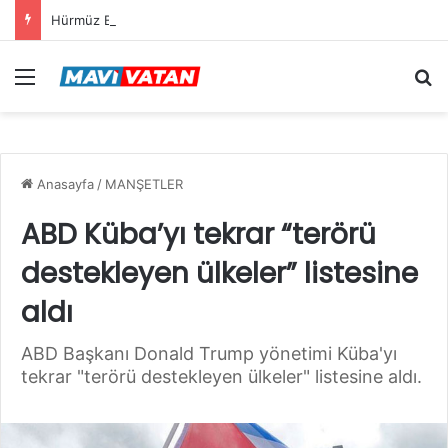
Hürmüz Boğazı için yeni rota gündemde
Menü
Ar
Anasayfa
/
MANŞETLER
ABD Küba’yı tekrar “terörü
destekleyen ülkeler” listesine
aldı
ABD Başkanı Donald Trump yönetimi Küba'yı
tekrar "terörü destekleyen ülkeler" listesine aldı.