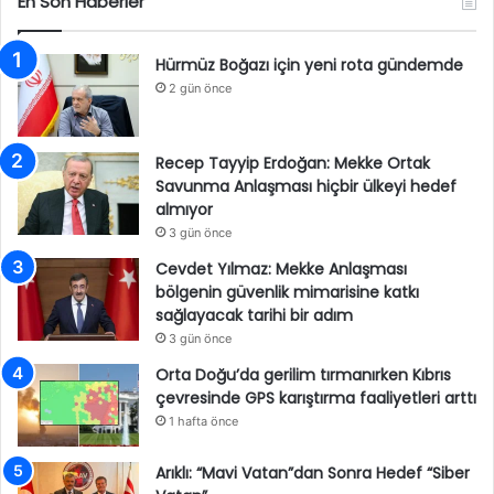
En Son Haberler
Hürmüz Boğazı için yeni rota gündemde
2 gün önce
Recep Tayyip Erdoğan: Mekke Ortak
Savunma Anlaşması hiçbir ülkeyi hedef
almıyor
3 gün önce
Cevdet Yılmaz: Mekke Anlaşması
bölgenin güvenlik mimarisine katkı
sağlayacak tarihi bir adım
3 gün önce
Orta Doğu’da gerilim tırmanırken Kıbrıs
çevresinde GPS karıştırma faaliyetleri arttı
1 hafta önce
Arıklı: “Mavi Vatan”dan Sonra Hedef “Siber