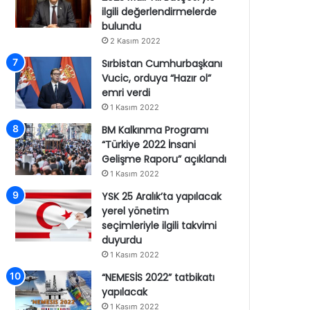
ilgili değerlendirmelerde
bulundu
2 Kasım 2022
Sırbistan Cumhurbaşkanı
Vucic, orduya “Hazır ol”
emri verdi
1 Kasım 2022
BM Kalkınma Programı
“Türkiye 2022 İnsani
Gelişme Raporu” açıklandı
1 Kasım 2022
YSK 25 Aralık’ta yapılacak
yerel yönetim
seçimleriyle ilgili takvimi
duyurdu
1 Kasım 2022
“NEMESİS 2022” tatbikatı
yapılacak
1 Kasım 2022