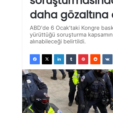
soruşturmasında
daha gözaltına a
ABD'de 6 Ocak'taki Kongre baskın
yürüttüğü soruşturma kapsamınd
alınabileceği belirtildi.
Facebook
X
LinkedIn
Tumblr
Pinterest
Reddit