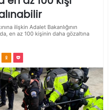
 en az 100 kişi
lınabilir
ına ilişkin Adalet Bakanlığının
a, en az 100 kişinin daha gözaltına
VKontakte
Odnoklassniki
Pocket