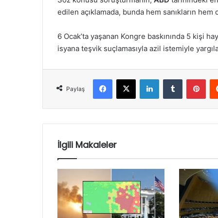
edilen açıklamada, bunda hem sanıkların hem de 
6 Ocak’ta yaşanan Kongre baskınında 5 kişi ha
isyana teşvik suçlamasıyla azil istemiyle yarg
Facebook
X
LinkedIn
Tumblr
Pint
Paylaş
İlgili Makaleler