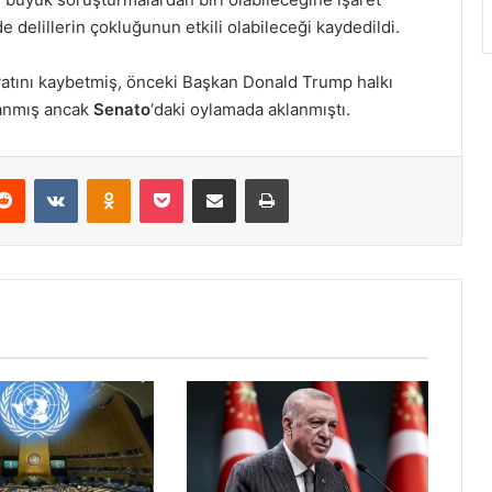
delillerin çokluğunun etkili olabileceği kaydedildi.
yatını kaybetmiş, önceki Başkan Donald Trump halkı
ılanmış ancak
Senato
‘daki oylamada aklanmıştı.
erest
Reddit
VKontakte
Odnoklassniki
Pocket
E-Posta ile paylaş
Yazdır