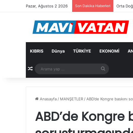
Pazar, Ağustos 2 2026
Son Dakika Haberleri
Arıklı: 
KIBRIS
Dünya
TÜRKİYE
EKONOMİ
AN
Rastgele Makale
Arama
yap
...
Anasayfa
/
MANŞETLER
/
ABD’de Kongre baskını sor
ABD’de Kongre b