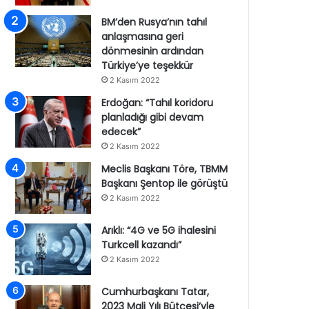
BM’den Rusya’nın tahıl
anlaşmasına geri
dönmesinin ardından
Türkiye’ye teşekkür
2 Kasım 2022
Erdoğan: “Tahıl koridoru
planladığı gibi devam
edecek”
2 Kasım 2022
Meclis Başkanı Töre, TBMM
Başkanı Şentop ile görüştü
2 Kasım 2022
Arıklı: “4G ve 5G ihalesini
Turkcell kazandı”
2 Kasım 2022
Cumhurbaşkanı Tatar,
2023 Mali Yılı Bütçesi’yle