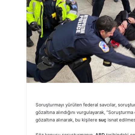
Soruşturmayı yürüten federal savcılar, soruşt
gözaltına alındığını vurgulayarak, “Soruşturm
gözaltına alınarak, bu kişilere
suç
isnat edilmes
Söz konusu soruşturmanın,
ABD
tarihindeki en