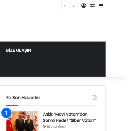
Kayıt Ol
Rastgele Makale
Kenar Bölme
BİZE ULAŞIN
En Son Haberler
Arıklı: “Mavi Vatan”dan
Sonra Hedef “Siber Vatan”
18 saat önce