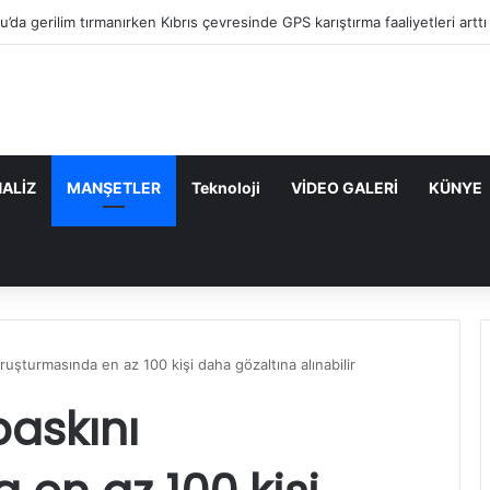
“Mavi Vatan”dan Sonra Hedef “Siber Vatan”
ALİZ
MANŞETLER
Teknoloji
VİDEO GALERİ
KÜNYE
uşturmasında en az 100 kişi daha gözaltına alınabilir
askını