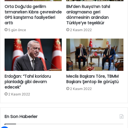
Orta Doğu’da gerilim
BM’den Rusya’nın tahıl
tırmanırken Kıbrıs çevresinde
anlaşmasına geri
GPS karıştırma faaliyetleri
dönmesinin ardından
arttı
Türkiye’ye teşekkür
5 gün önce
2 Kasım 2022
Erdoğan: “Tahıl koridoru
Meclis Başkanı Töre, TBMM
planladığı gibi devam
Başkanı Şentop ile görüştü
edecek”
2 Kasım 2022
2 Kasım 2022
En Son Haberler