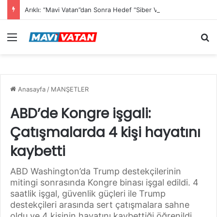
Arıklı: “Mavi Vatan”dan Sonra Hedef “Siber Vatan”
Menü
Ar
Anasayfa
/
MANŞETLER
ABD’de Kongre işgali:
Çatışmalarda 4 kişi hayatını
kaybetti
ABD Washington’da Trump destekçilerinin
mitingi sonrasında Kongre binası işgal edildi. 4
saatlik işgal, güvenlik güçleri ile Trump
destekçileri arasında sert çatışmalara sahne
oldu ve 4 kişinin hayatını kaybettiği öğrenildi