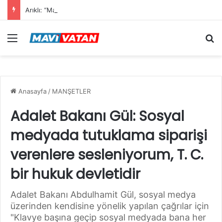
Arıklı: “Mavi Vatan”dan Sonra Hedef “Siber Vatan”
Menü
Ar
Anasayfa
/
MANŞETLER
Adalet Bakanı Gül: Sosyal
medyada tutuklama siparişi
verenlere sesleniyorum, T. C.
bir hukuk devletidir
Adalet Bakanı Abdulhamit Gül, sosyal medya
üzerinden kendisine yönelik yapılan çağrılar için
"Klavye başına geçip sosyal medyada bana her