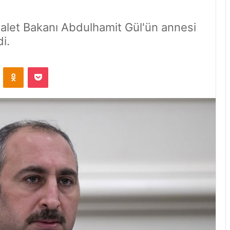
dalet Bakanı Abdulhamit Gül'ün annesi
di.
VKontakte
Odnoklassniki
Pocket