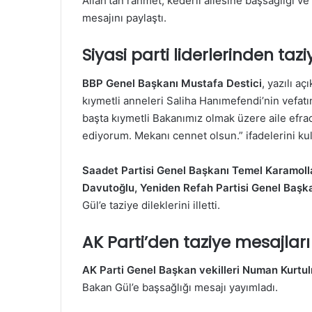
Allah’tan rahmet, kederli ailesine başsağlığı v
mesajını paylaştı.
Siyasi parti liderlerinden tazi
BBP Genel Başkanı Mustafa Destici
, yazılı a
kıymetli anneleri Saliha Hanımefendi’nin vefat
başta kıymetli Bakanımız olmak üzere aile efrad
ediyorum. Mekanı cennet olsun.” ifadelerini kul
Saadet Partisi Genel Başkanı Temel Karamoll
Davutoğlu, Yeniden Refah Partisi Genel Başka
Gül’e taziye dileklerini illetti.
AK Parti’den taziye mesajları
AK Parti Genel Başkan vekilleri Numan Kurtulm
Bakan Gül’e başsağlığı mesajı yayımladı.