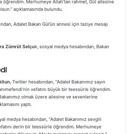
le öğrendim. Merhumeye Allah’tan rahmet, Gül ailesine
olsun.” açıklamasında bulundu.
ndan, Adalet Bakan Gül’ün annesi için taziye mesajı
hra Zümrüt Selçu
k, sosyal medya hesabından, Bakan
edi
Altun,
Twitter hesabından, “Adalet Bakanımız sayın
nımefendi’nin vefatını büyük bir teessürle öğrendim.
 Bakanımız olmak üzere ailesine ve sevenlerine
klamasını yaptı.
syal medya hesabından, “Adalet Bakanımız sevgili
efatını derin bir teessürle öğrendim. Merhumeye