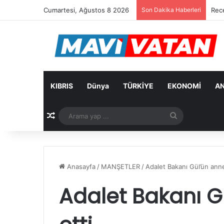
Cumartesi, Ağustos 8 2026
Son Dakika Haberleri
Cevd
KIBRIS
Dünya
TÜRKİYE
EKONOMİ
AN
Rastgele Makale
Arama
yap
...
Anasayfa
/
MANŞETLER
/
Adalet Bakanı Gül’ün anne
Adalet Bakanı G