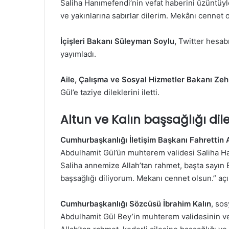
Saliha Hanımefendi’nin vefat haberini üzüntüy
ve yakınlarına sabırlar dilerim. Mekânı cennet 
İçişleri Bakanı Süleyman Soylu,
Twitter hesabı
yayımladı.
Aile, Çalışma ve Sosyal Hizmetler Bakanı Ze
Gül’e taziye dileklerini iletti.
Altun ve Kalın başsağlığı dil
Cumhurbaşkanlığı İletişim Başkanı Fahrettin 
Abdulhamit Gül’ün muhterem validesi Saliha Ha
Saliha annemize Allah’tan rahmet, başta sayın
başsağlığı diliyorum. Mekanı cennet olsun.” açı
Cumhurbaşkanlığı Sözcüsü İbrahim Kalın
, so
Abdulhamit Gül Bey’in muhterem validesinin v