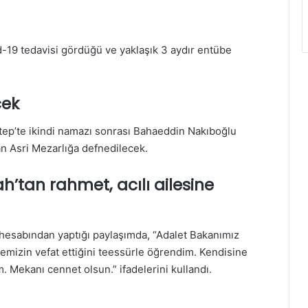
-19 tedavisi gördüğü ve yaklaşık 3 aydır entübe
cek
ntep’te ikindi namazı sonrası Bahaeddin Nakıboğlu
n Asri Mezarlığa defnedilecek.
h’tan rahmet, acılı ailesine
esabından yaptığı paylaşımda, “Adalet Bakanımız
zemizin vefat ettiğini teessürle öğrendim. Kendisine
um. Mekanı cennet olsun.” ifadelerini kullandı.