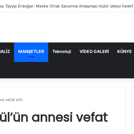
et Yılmaz: Mekke Anlaşması bölgenin güvenlik mimarisine katkı sağlayaca
ALİZ
MANŞETLER
Teknoloji
VİDEO GALERİ
KÜNYE
si vefat etti
ül’ün annesi vefat