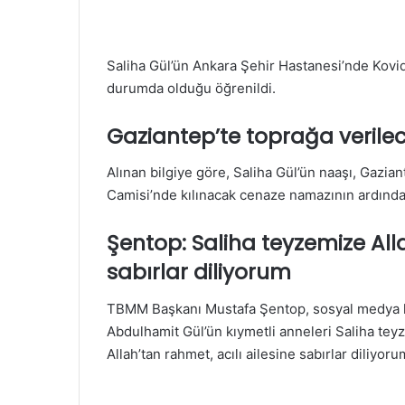
Saliha Gül’ün Ankara Şehir Hastanesi’nde Kovid
durumda olduğu öğrenildi.
Gaziantep’te toprağa verile
Alınan bilgiye göre, Saliha Gül’ün naaşı, Gazia
Camisi’nde kılınacak cenaze namazının ardında
Şentop: Saliha teyzemize Alla
sabırlar diliyorum
TBMM Başkanı Mustafa Şentop, sosyal medya h
Abdulhamit Gül’ün kıymetli anneleri Saliha tey
Allah’tan rahmet, acılı ailesine sabırlar diliyor