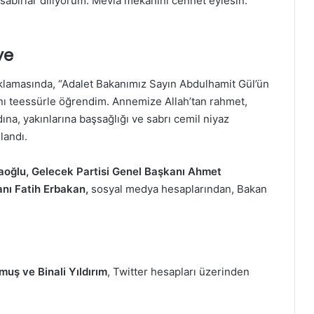
e sabırlar diliyorum. Mevla mekanını cennet eylesin.”
ye
çıklamasında, “Adalet Bakanımız Sayın Abdulhamit Gül’ün
ını teessürle öğrendim. Annemize Allah’tan rahmet,
ına, yakınlarına başsağlığı ve sabrı cemil niyaz
landı.
aoğlu, Gelecek Partisi Genel Başkanı Ahmet
nı Fatih Erbakan,
sosyal medya hesaplarından, Bakan
uş ve Binali Yıldırım
, Twitter hesapları üzerinden