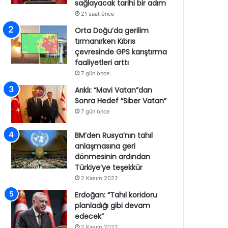
sağlayacak tarihi bir adım
21 saat önce
Orta Doğu’da gerilim
tırmanırken Kıbrıs
çevresinde GPS karıştırma
faaliyetleri arttı
7 gün önce
Arıklı: “Mavi Vatan”dan
Sonra Hedef “Siber Vatan”
7 gün önce
BM’den Rusya’nın tahıl
anlaşmasına geri
dönmesinin ardından
Türkiye’ye teşekkür
2 Kasım 2022
Erdoğan: “Tahıl koridoru
planladığı gibi devam
edecek”
2 Kasım 2022