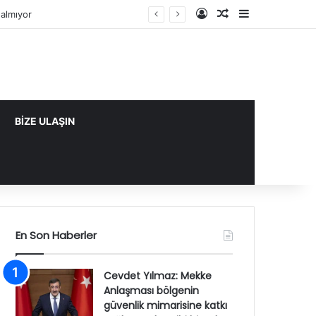
Kayıt Ol
Rastgele Makale
Kenar Bölme
k tarihi bir adım
BİZE ULAŞIN
En Son Haberler
Cevdet Yılmaz: Mekke
Anlaşması bölgenin
güvenlik mimarisine katkı