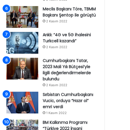
Meclis Başkanı Töre, TBMM
Başkanı Şentop ile görüştü
2 Kasım 2022
Arıklı: “4G ve 5G ihalesini
Turkcell kazandı”
2 Kasım 2022
Cumhurbaşkanı Tatar,
2023 Mali Yılı Bütçesi’yle
ilgili değerlendirmelerde
bulundu
2 Kasım 2022
Sırbistan Cumhurbaşkanı
Vucic, orduya “Hazır ol”
emri verdi
1 Kasım 2022
BM Kalkınma Programı
“Türkiye 2022 İnsani