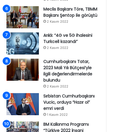
Meclis Başkanı Töre, TBMM
Başkanı Şentop ile görüştü
2 Kasım 2022
Arıklı: “4G ve 5G ihalesini
Turkcell kazandı”
2 Kasım 2022
Cumhurbaşkanı Tatar,
2023 Mali Yılı Bütçesi’yle
ilgili değerlendirmelerde
bulundu
2 Kasım 2022
Sırbistan Cumhurbaşkanı
Vucic, orduya “Hazır ol”
emri verdi
1 Kasım 2022
BM Kalkınma Programı
“Türkiye 2022 İnsani