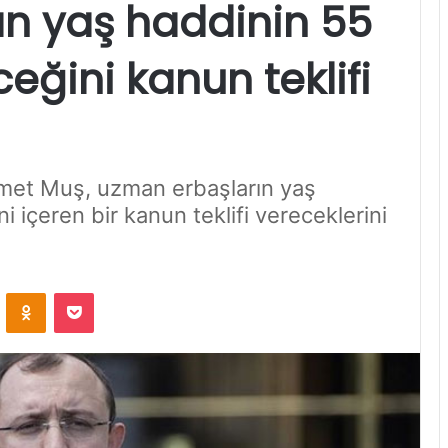
n yaş haddinin 55
ceğini kanun teklifi
met Muş, uzman erbaşların yaş
i içeren bir kanun teklifi vereceklerini
VKontakte
Odnoklassniki
Pocket