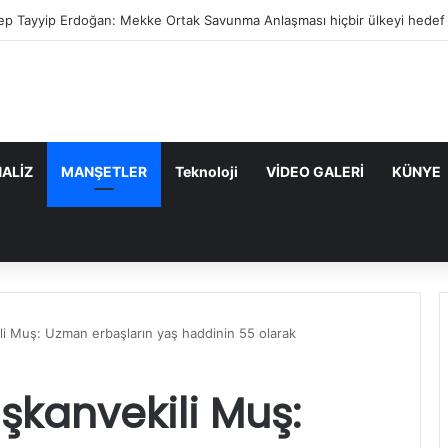
ep Tayyip Erdoğan: Mekke Ortak Savunma Anlaşması hiçbir ülkeyi hedef 
ALİZ
MANŞETLER
Teknoloji
VİDEO GALERİ
KÜNYE
li Muş: Uzman erbaşların yaş haddinin 55 olarak
şkanvekili Muş: