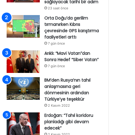
sağlayacak tarihi bir adım
23 saat önce
Orta Doğu’da gerilim
tırmanırken Kıbrıs
çevresinde GPS karıştırma
faaliyetleri arttı
7 gün önce
Arıklı: “Mavi Vatan”dan
Sonra Hedef “Siber Vatan”
7 gün önce
BM’den Rusya’nın tahıl
anlaşmasına geri
dönmesinin ardından
Türkiye’ye teşekkür
2 Kasım 2022
Erdoğan: “Tahıl koridoru
planladığı gibi devam
edecek”
2 Kasım 2022