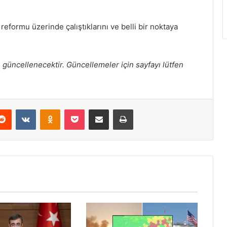
formu üzerinde çalıştıklarını ve belli bir noktaya
e güncellenecektir. Güncellemeler için sayfayı lütfen
erest
Reddit
VKontakte
Odnoklassniki
Pocket
E-Posta ile paylaş
Yazdır