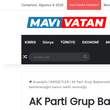
Cumartesi, Ağustos 8 2026
Son Dakika Haberleri
Rec
KIBRIS
Dünya
TÜRKİYE
EKONOMİ
AN
Rastgele Makale
Arama
yap
...
Anasayfa
/
MANŞETLER
/
AK Parti Grup Başkanveki
belirleneceğini kanun teklifi vereceğiz
AK Parti Grup Ba