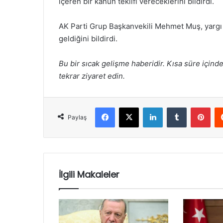
içeren bir kanun teklifi vereceklerini bildirdi.
AK Parti Grup Başkanvekili Mehmet Muş, yargı re
geldiğini bildirdi.
Bu bir sıcak gelişme haberidir. Kısa süre içind
tekrar ziyaret edin.
Facebook
X
LinkedIn
Tumblr
Pint
Paylaş
İlgili Makaleler