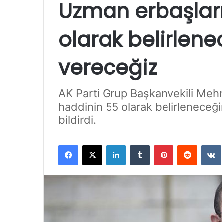
Uzman erbaşları
olarak belirlene
vereceğiz
AK Parti Grup Başkanvekili Meh
haddinin 55 olarak belirleneceğin
bildirdi.
Facebook
X
LinkedIn
Tumblr
Pinterest
Reddit