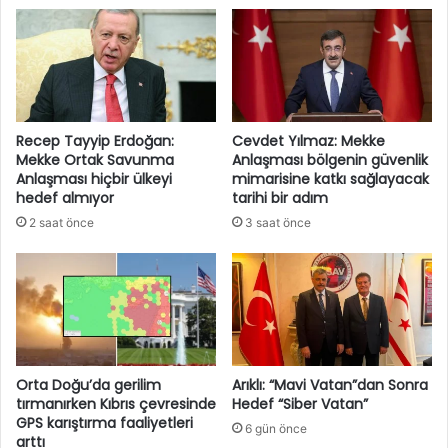
Recep Tayyip Erdoğan:
Cevdet Yılmaz: Mekke
Mekke Ortak Savunma
Anlaşması bölgenin güvenlik
Anlaşması hiçbir ülkeyi
mimarisine katkı sağlayacak
hedef almıyor
tarihi bir adım
2 saat önce
3 saat önce
Orta Doğu’da gerilim
Arıklı: “Mavi Vatan”dan Sonra
tırmanırken Kıbrıs çevresinde
Hedef “Siber Vatan”
GPS karıştırma faaliyetleri
6 gün önce
arttı