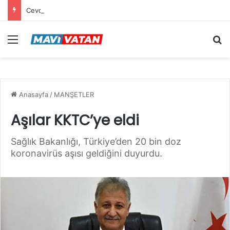
Cevdet Yılmaz: Mekke Anlaşması bölgenin güvenlik mimarisine katkı sağlayacak tarihi bir adım
Menü
Ar
Anasayfa
/
MANŞETLER
Aşılar KKTC’ye eldi
Sağlık Bakanlığı, Türkiye’den 20 bin doz
koronavirüs aşısı geldiğini duyurdu.