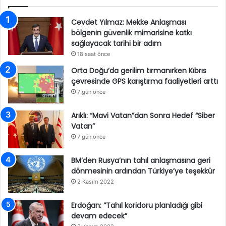
Cevdet Yılmaz: Mekke Anlaşması
bölgenin güvenlik mimarisine katkı
sağlayacak tarihi bir adım
18 saat önce
Orta Doğu’da gerilim tırmanırken Kıbrıs
çevresinde GPS karıştırma faaliyetleri arttı
7 gün önce
Arıklı: “Mavi Vatan”dan Sonra Hedef “Siber
Vatan”
7 gün önce
BM’den Rusya’nın tahıl anlaşmasına geri
dönmesinin ardından Türkiye’ye teşekkür
2 Kasım 2022
Erdoğan: “Tahıl koridoru planladığı gibi
devam edecek”