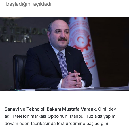
başladığını açıkladı.
Sanayi ve Teknoloji Bakanı Mustafa Varank
, Çinli dev
akıllı telefon markası
Oppo
‘nun İstanbul Tuzla’da yapımı
devam eden fabrikasında test üretimine başladığını