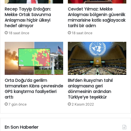
Recep Tayyip Erdoğan:
Cevdet Yılmaz: Mekke
Mekke Ortak Savunma
Anlaşması bölgenin güvenlik
Anlaşması hiçbir ülkeyi
mimarisine katkı sağlayacak
hedef almıyor
tarihi bir adım
18 saat önce
18 saat önce
Orta Doğu’da gerilim
BM’den Rusya’nın tahıl
tırmanırken Kıbrıs çevresinde
anlaşmasına geri
GPS karıştırma faaliyetleri
dönmesinin ardından
arttı
Türkiye’ye teşekkür
7 gün önce
2 Kasım 2022
En Son Haberler