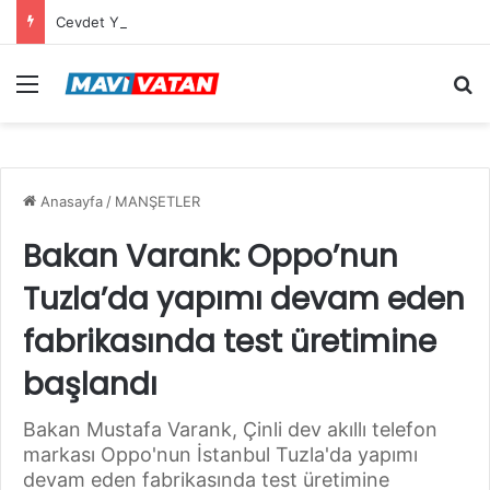
Cevdet Yılmaz: Mekke Anlaşması bölgenin güvenlik mimarisine katkı sağlayacak tarihi bir adım
Menü
Ar
Anasayfa
/
MANŞETLER
Bakan Varank: Oppo’nun
Tuzla’da yapımı devam eden
fabrikasında test üretimine
başlandı
Bakan Mustafa Varank, Çinli dev akıllı telefon
markası Oppo'nun İstanbul Tuzla'da yapımı
devam eden fabrikasında test üretimine