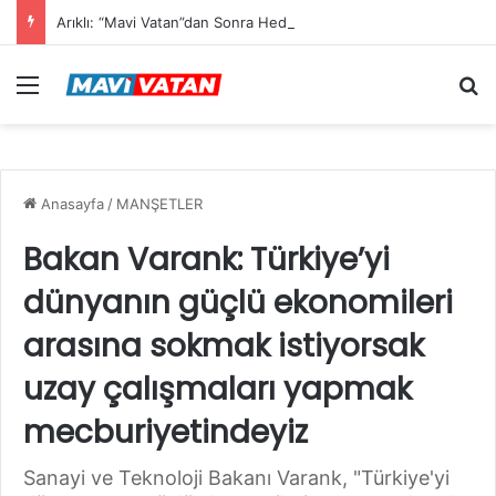
Arıklı: “Mavi Vatan”dan Sonra Hedef “Siber Vatan”
Menü
Ar
Anasayfa
/
MANŞETLER
Bakan Varank: Türkiye’yi
dünyanın güçlü ekonomileri
arasına sokmak istiyorsak
uzay çalışmaları yapmak
mecburiyetindeyiz
Sanayi ve Teknoloji Bakanı Varank, "Türkiye'yi