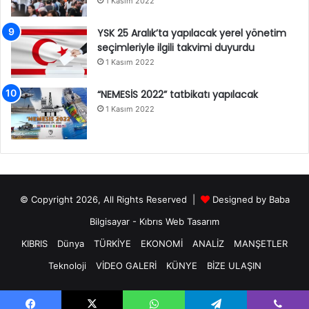
1 Kasım 2022
YSK 25 Aralık’ta yapılacak yerel yönetim
seçimleriyle ilgili takvimi duyurdu
1 Kasım 2022
“NEMESİS 2022” tatbikatı yapılacak
1 Kasım 2022
© Copyright 2026, All Rights Reserved |
Designed by
Baba
Bilgisayar
-
Kıbrıs Web Tasarım
KIBRIS
Dünya
TÜRKİYE
EKONOMİ
ANALİZ
MANŞETLER
Teknoloji
VİDEO GALERİ
KÜNYE
BİZE ULAŞIN