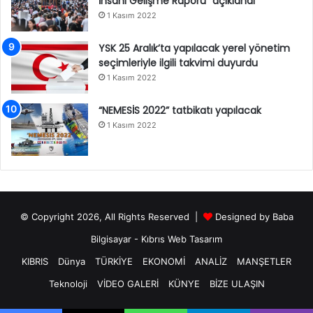
İnsani Gelişme Raporu” açıklandı
1 Kasım 2022
YSK 25 Aralık’ta yapılacak yerel yönetim
seçimleriyle ilgili takvimi duyurdu
1 Kasım 2022
“NEMESİS 2022” tatbikatı yapılacak
1 Kasım 2022
© Copyright 2026, All Rights Reserved |
Designed by
Baba
Bilgisayar
-
Kıbrıs Web Tasarım
KIBRIS
Dünya
TÜRKİYE
EKONOMİ
ANALİZ
MANŞETLER
Teknoloji
VİDEO GALERİ
KÜNYE
BİZE ULAŞIN