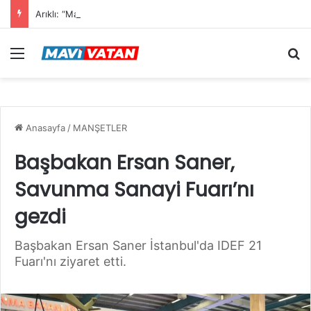
Arıklı: “Mavi Vatan”dan Sonra Hedef “Siber Vatan”
Menü
Ar
Anasayfa
/
MANŞETLER
Başbakan Ersan Saner,
Savunma Sanayi Fuarı’nı
gezdi
Başbakan Ersan Saner İstanbul'da IDEF 21
Fuarı'nı ziyaret etti.