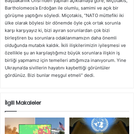
Başbakanlık Ofisi’nden yapılan açıklamaya göre; Miçotakis,
Bartholomeos’a Erdoğan ile olumlu, samimi ve açık bir
görüşme yaptığını söyledi. Miçotakis, “NATO müttefiki iki
ülke olarak böylesi bir dönemde öyle çok ortak sorunla
karşı karşıyayız ki, bizi ayıran sorunlardan çok bizi
birleştiren bu sorunlara odaklanmamızın daha önemli
olduğunda mutabık kaldık. İkili ilişkilerimizin iyileşmesi ve
özellikle şu an karşılaştığımız büyük sorunlara ilişkin iş
birliği yapmamız için temelleri attığımıza inanıyorum. Yine
Ukrayna’da sivillerin hayatını kaybettiği görüntüler
gördünüz. Bizi bunlar meşgul etmeli” dedi.
İlgili Makaleler