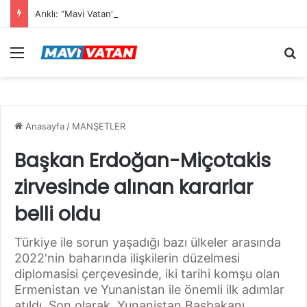
Arıklı: “Mavi Vatan”dan Sonra Hedef “Siber Vatan”
Menü
Ar
Anasayfa
/
MANŞETLER
Başkan Erdoğan-Miçotakis
zirvesinde alınan kararlar
belli oldu
Türkiye ile sorun yaşadığı bazı ülkeler arasında
2022'nin baharında ilişkilerin düzelmesi
diplomasisi çerçevesinde, iki tarihi komşu olan
Ermenistan ve Yunanistan ile önemli ilk adımlar
atıldı. Son olarak, Yunanistan Başbakanı