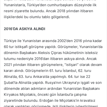
Yunanistan’a, Türkiye’den cumhurbaşkanı düzeyinde ilk
resmi ziyarette bulundu. Ancak 2018 yılından itibaren
ilişkilerdeki bu olumlu tablo gölgelendi.
2016’DA ASKIYA ALINDI
Türkiye ile Yunanistan arasında 2002’den 2016 yılına kadar
60 tur istikşafi görüşme yapıldı. Görüşmeler, Yunanistan’da
dönemin Başbakanı Aleksis Çipras hükümetinin isteksiz
tutumu nedeniyle 2016’dan itibaren askıya alındı. Ancak
2021 yılından itibaren görüşmelere, “istişari” olarak devam
kararı alındı. Görüşmelerin 61. turu İstanbul, 62. turu
Atina’da, 63. turu Ankara’da yapılmıştı. 64. tur ise 22
Şubat’ta Atina’da yapıldı. Rusya’nın Ukrayna’yı işgali ve son
dönemde atılan adımların ardından Yunanistan Başbakanı
Kiryakos Miçotakis, önceki gün İstanbul’a çalışma
ziyaretinde bulundu. Erdoğan ile Miçotakis’in kravatsız
olarak yaptıkları görüşmede, ikili ilişkilerin iyileştirilmesi