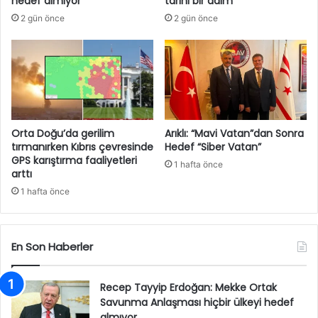
hedef almıyor
tarihi bir adım
2 gün önce
2 gün önce
Orta Doğu’da gerilim
Arıklı: “Mavi Vatan”dan Sonra
tırmanırken Kıbrıs çevresinde
Hedef “Siber Vatan”
GPS karıştırma faaliyetleri
1 hafta önce
arttı
1 hafta önce
En Son Haberler
Recep Tayyip Erdoğan: Mekke Ortak
Savunma Anlaşması hiçbir ülkeyi hedef
almıyor