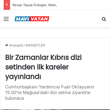
Recep Tayyip Erdoğan: Mekke Ortak Savunma Anlaşması hiçbir ülkeyi hedef almıyor
Menü
Ar
Anasayfa
/
MANŞETLER
Bir Zamanlar Kıbrıs dizi
setinden ilk kareler
yayınlandı
Cumhurbaşkanı Yardımcısı Fuat Oktayyarın
15.00'te Mağusa'daki dizi setine ziyarette
bulunaca