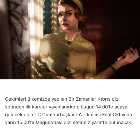
Çekimleri ülkemizde yapılan Bir Zamanlar Kıbrıs dizi
setinden ilk kareler yayınlanırken, bugün 14.00’te adaya
gelecek olan TC Cumhurbaşkanı Yardımcısı Fuat Oktay da
yarın 15.00’te Mağusa’daki dizi setine ziyarette bulunacak.