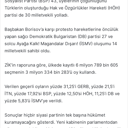
Sosyalist Partisi (BSP) 43, üyelerinin çoğunluğunu
Türklerin oluşturduğu Hak ve Özgürlükler Hareketi (HÖH)
partisi de 30 milletvekili yolladı.
Başbakan Borisov’a karşı protesto hareketlerine öncülük
yapan sağcı Demokratik Bulgaristan (DB) partisi 27 ve
solcu Ayağa Kalk! Magandalar Dışarı! (İSMV) oluşumu 14
milletvekili sahibi oldu.
ZİK’in raporuna göre, ülkede kayıtlı 6 milyon 789 bin 605
seçmenin 3 milyon 334 bin 283’ü oy kullandı.
Verilen geçerli oyların yüzde 31,25’i GERB, yüzde 21,5’i
İTN, yüzde 17,92’si BSP, yüzde 12,50’si HÖH, 11,25’i DB ve
yüzde 5,83’ü İSMV’ye verildi.
Sonuçlar hiçbir siyasi partinin tek başına hükümet
kuramayacağını gösterdi. Yeni kabinenin parlamentodan