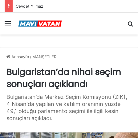
Cevdet Yılmaz: Mekke Anlaşması bölgenin güvenlik mimarisine katkı sağlayacak tarihi bir adım
Menü
Ar
Anasayfa
/
MANŞETLER
Bulgaristan’da nihai seçim
sonuçları açıklandı
Bulgaristan’da Merkez Seçim Komisyonu (ZİK),
4 Nisan'da yapılan ve katılım oranının yüzde
49,1 olduğu parlamento seçimi ile ilgili kesin
sonuçları açıkladı.