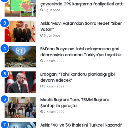
çevresinde GPS karıştırma faaliyetleri arttı
6 gün önce
Arıklı: “Mavi Vatan”dan Sonra Hedef “Siber
Vatan”
6 gün önce
BM’den Rusya’nın tahıl anlaşmasına geri
dönmesinin ardından Türkiye’ye teşekkür
2 Kasım 2022
Erdoğan: “Tahıl koridoru planladığı gibi
devam edecek”
2 Kasım 2022
Meclis Başkanı Töre, TBMM Başkanı
Şentop ile görüştü
2 Kasım 2022
Arıklı: “4G ve 5G ihalesini Turkcell kazandı”