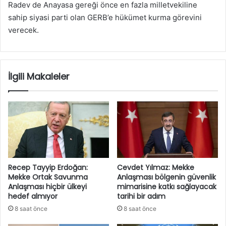
Radev de Anayasa gereği önce en fazla milletvekiline
sahip siyasi parti olan GERB’e hükümet kurma görevini
verecek.
İlgili Makaleler
Recep Tayyip Erdoğan:
Cevdet Yılmaz: Mekke
Mekke Ortak Savunma
Anlaşması bölgenin güvenlik
Anlaşması hiçbir ülkeyi
mimarisine katkı sağlayacak
hedef almıyor
tarihi bir adım
8 saat önce
8 saat önce