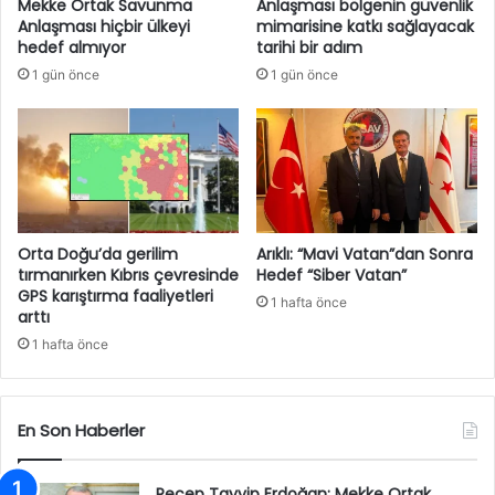
Mekke Ortak Savunma
Anlaşması bölgenin güvenlik
Anlaşması hiçbir ülkeyi
mimarisine katkı sağlayacak
hedef almıyor
tarihi bir adım
1 gün önce
1 gün önce
Orta Doğu’da gerilim
Arıklı: “Mavi Vatan”dan Sonra
tırmanırken Kıbrıs çevresinde
Hedef “Siber Vatan”
GPS karıştırma faaliyetleri
1 hafta önce
arttı
1 hafta önce
En Son Haberler
Recep Tayyip Erdoğan: Mekke Ortak