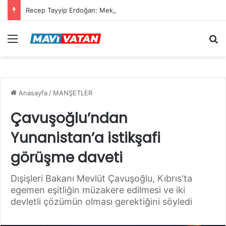
Recep Tayyip Erdoğan: Mekke Ortak Savunma Anlaşması hiçbir ülkeyi hedef almıyor
Menü
Ar
Anasayfa
/
MANŞETLER
Çavuşoğlu’ndan
Yunanistan’a istikşafi
görüşme daveti
Dışişleri Bakanı Mevlüt Çavuşoğlu, Kıbrıs'ta
egemen eşitliğin müzakere edilmesi ve iki
devletli çözümün olması gerektiğini söyledi