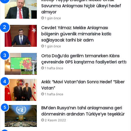
Savunma Anlaşması hiçbir ülkeyi hedef
almıyor
1 gün önce
Cevdet Yılmaz: Mekke Anlaşması
bölgenin güvenlik mimarisine katkı
sağlayacak tarihi bir adım
1 gün önce
Orta Doğu’da gerilim tırmanırken Kıbrıs
çevresinde GPS karıştırma faaliyetleri arttı
1 hafta önce
Arıklı: “Mavi Vatan”dan Sonra Hedef “Siber
Vatan”
1 hafta önce
BM’den Rusya’nın tahıl anlaşmasına geri
dönmesinin ardından Türkiye’ye teşekkür
2 Kasım 2022