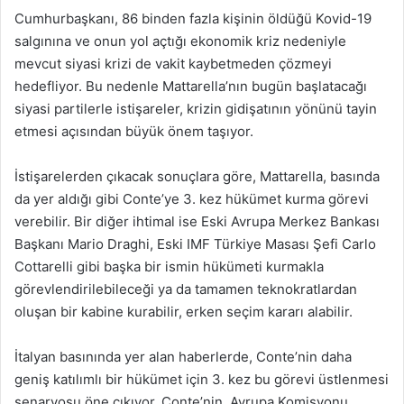
Cumhurbaşkanı, 86 binden fazla kişinin öldüğü Kovid-19
salgınına ve onun yol açtığı ekonomik kriz nedeniyle
mevcut siyasi krizi de vakit kaybetmeden çözmeyi
hedefliyor. Bu nedenle Mattarella’nın bugün başlatacağı
siyasi partilerle istişareler, krizin gidişatının yönünü tayin
etmesi açısından büyük önem taşıyor.
İstişarelerden çıkacak sonuçlara göre, Mattarella, basında
da yer aldığı gibi Conte’ye 3. kez hükümet kurma görevi
verebilir. Bir diğer ihtimal ise Eski Avrupa Merkez Bankası
Başkanı Mario Draghi, Eski IMF Türkiye Masası Şefi Carlo
Cottarelli gibi başka bir ismin hükümeti kurmakla
görevlendirilebileceği ya da tamamen teknokratlardan
oluşan bir kabine kurabilir, erken seçim kararı alabilir.
İtalyan basınında yer alan haberlerde, Conte’nin daha
geniş katılımlı bir hükümet için 3. kez bu görevi üstlenmesi
senaryosu öne çıkıyor. Conte’nin, Avrupa Komisyonu