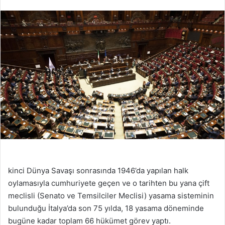
kinci Dünya Savaşı sonrasında 1946’da yapılan halk
oylamasıyla cumhuriyete geçen ve o tarihten bu yana çift
meclisli (Senato ve Temsilciler Meclisi) yasama sisteminin
bulunduğu İtalya’da son 75 yılda, 18 yasama döneminde
bugüne kadar toplam 66 hükümet görev yaptı.