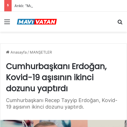
Arıklı: “Mavi Vatan”dan Sonra Hedef “Siber Vatan”
Menü
Ar
Anasayfa
/
MANŞETLER
Cumhurbaşkanı Erdoğan,
Kovid-19 aşısının ikinci
dozunu yaptırdı
Cumhurbaşkanı Recep Tayyip Erdoğan, Kovid-
19 aşısının ikinci dozunu yaptırdı.