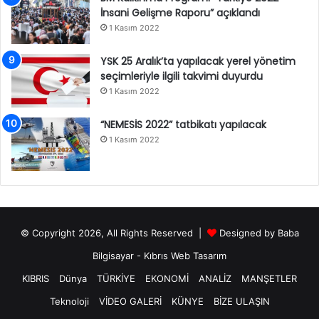
İnsani Gelişme Raporu” açıklandı
1 Kasım 2022
YSK 25 Aralık’ta yapılacak yerel yönetim
seçimleriyle ilgili takvimi duyurdu
1 Kasım 2022
“NEMESİS 2022” tatbikatı yapılacak
1 Kasım 2022
© Copyright 2026, All Rights Reserved |
Designed by
Baba
Bilgisayar
-
Kıbrıs Web Tasarım
KIBRIS
Dünya
TÜRKİYE
EKONOMİ
ANALİZ
MANŞETLER
Teknoloji
VİDEO GALERİ
KÜNYE
BİZE ULAŞIN