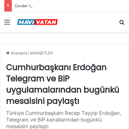
Cevdet Yılmaz: Mekke Anlaşması bölgenin güvenlik mimarisine katkı sağlayacak tarihi bir adım
Menü
Ar
Anasayfa
/
MANŞETLER
Cumhurbaşkanı Erdoğan
Telegram ve BiP
uygulamalarından bugünkü
mesaisini paylaştı
Türkiye Cumhurbaşkanı Recep Tayyip Erdoğan,
Telegram ve BiP kanallarından bugünkü
mesaisini paylaştı