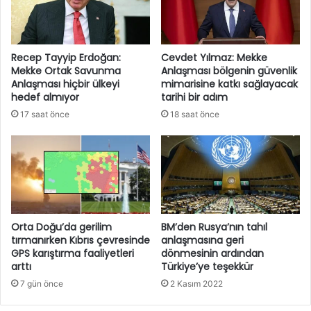
Recep Tayyip Erdoğan:
Cevdet Yılmaz: Mekke
Mekke Ortak Savunma
Anlaşması bölgenin güvenlik
Anlaşması hiçbir ülkeyi
mimarisine katkı sağlayacak
hedef almıyor
tarihi bir adım
17 saat önce
18 saat önce
Orta Doğu’da gerilim
BM’den Rusya’nın tahıl
tırmanırken Kıbrıs çevresinde
anlaşmasına geri
GPS karıştırma faaliyetleri
dönmesinin ardından
arttı
Türkiye’ye teşekkür
7 gün önce
2 Kasım 2022