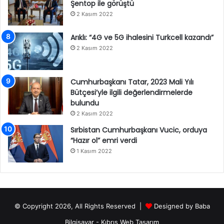
Şentop ile görüştü
2 Kasım 2022
Arıklı: “4G ve 5G ihalesini Turkcell kazandı”
2 Kasım 2022
Cumhurbaşkanı Tatar, 2023 Mali Yılı
Bütçesi’yle ilgili değerlendirmelerde
bulundu
2 Kasım 2022
Sırbistan Cumhurbaşkanı Vucic, orduya
“Hazır ol” emri verdi
1 Kasım 2022
© Copyright 2026, All Rights Reserved |
Designed by
Baba
Bilgisayar
-
Kıbrıs Web Tasarım