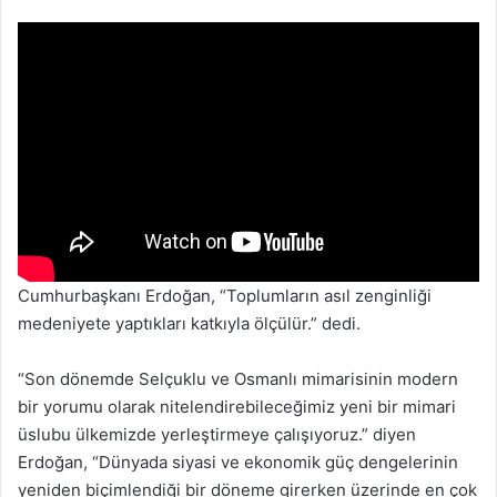
Cumhurbaşkanı Erdoğan, “Toplumların asıl zenginliği
medeniyete yaptıkları katkıyla ölçülür.” dedi.
“Son dönemde Selçuklu ve Osmanlı mimarisinin modern
bir yorumu olarak nitelendirebileceğimiz yeni bir mimari
üslubu ülkemizde yerleştirmeye çalışıyoruz.” diyen
Erdoğan, “Dünyada siyasi ve ekonomik güç dengelerinin
yeniden biçimlendiği bir döneme girerken üzerinde en çok