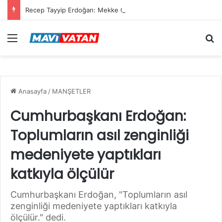
Recep Tayyip Erdoğan: Mekke Ortak Savunma Anlaşması hiçbir ülkeyi hedef almıyor
Menü
Ar
Anasayfa
/
MANŞETLER
Cumhurbaşkanı Erdoğan:
Toplumların asıl zenginliği
medeniyete yaptıkları
katkıyla ölçülür
Cumhurbaşkanı Erdoğan, "Toplumların asıl
zenginliği medeniyete yaptıkları katkıyla
ölçülür." dedi.