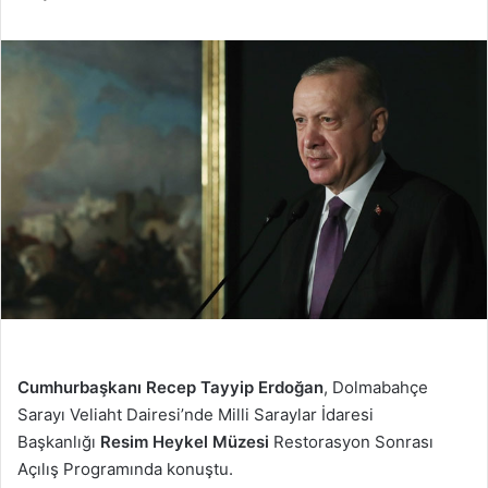
Cumhurbaşkanı Recep Tayyip Erdoğan
, Dolmabahçe
Sarayı Veliaht Dairesi’nde Milli Saraylar İdaresi
Başkanlığı
Resim Heykel Müzesi
Restorasyon Sonrası
Açılış Programında konuştu.