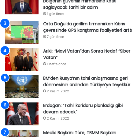
bölgenin güvenlik mimarisine katkı
sağlayacak tarihi bir adım
1 gün önce
Orta Doğu’da gerilim tırmanırken Kıbrıs
çevresinde GPS karıştırma faaliyetleri arttı
7 gün önce
Arıklı: “Mavi Vatan”dan Sonra Hedef “Siber
Vatan”
1 hafta önce
BM’den Rusya’nın tahıl anlaşmasına geri
dönmesinin ardından Türkiye’ye teşekkür
2 Kasım 2022
Erdoğan: “Tahıl koridoru planladığı gibi
devam edecek”
2 Kasım 2022
Meclis Başkanı Töre, TBMM Başkanı