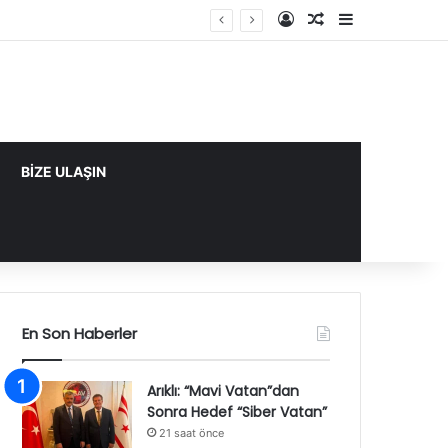
Kayıt Ol
Rastgele Makale
Kenar Bölme
BİZE ULAŞIN
En Son Haberler
Arıklı: “Mavi Vatan”dan
Sonra Hedef “Siber Vatan”
21 saat önce