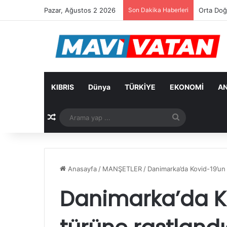
Pazar, Ağustos 2 2026
Son Dakika Haberleri
Orta Doğu
KIBRIS
Dünya
TÜRKİYE
EKONOMİ
AN
Rastgele Makale
Arama
yap
...
Anasayfa
/
MANŞETLER
/
Danimarka’da Kovid-19’un 3
Danimarka’da Kov