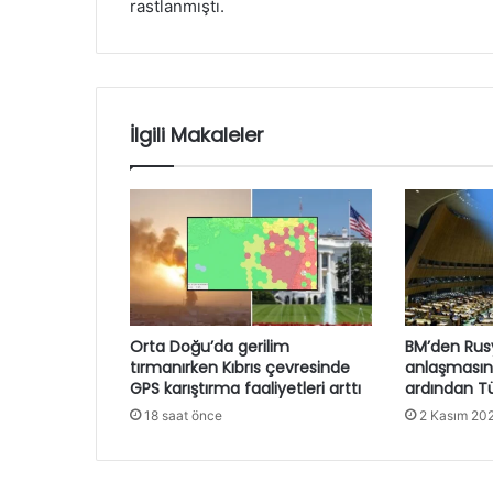
rastlanmıştı.
İlgili Makaleler
Orta Doğu’da gerilim
BM’den Rusy
tırmanırken Kıbrıs çevresinde
anlaşmasın
GPS karıştırma faaliyetleri arttı
ardından Tü
18 saat önce
2 Kasım 20