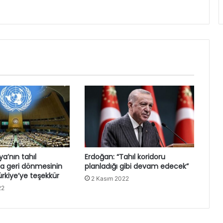
a’nın tahıl
Erdoğan: “Tahıl koridoru
a geri dönmesinin
planladığı gibi devam edecek”
rkiye’ye teşekkür
2 Kasım 2022
22