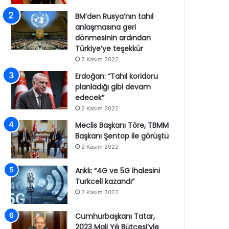
BM’den Rusya’nın tahıl
anlaşmasına geri
dönmesinin ardından
Türkiye’ye teşekkür
2 Kasım 2022
Erdoğan: “Tahıl koridoru
planladığı gibi devam
edecek”
2 Kasım 2022
Meclis Başkanı Töre, TBMM
Başkanı Şentop ile görüştü
2 Kasım 2022
Arıklı: “4G ve 5G ihalesini
Turkcell kazandı”
2 Kasım 2022
Cumhurbaşkanı Tatar,
2023 Mali Yılı Bütçesi’yle