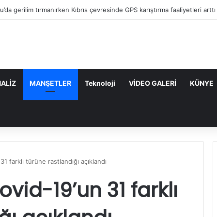
’da gerilim tırmanırken Kıbrıs çevresinde GPS karıştırma faaliyetleri arttı
ALİZ
MANŞETLER
Teknoloji
VİDEO GALERİ
KÜNYE
1 farklı türüne rastlandığı açıklandı
id-19’un 31 farklı