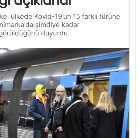
ğı açıklandı
e, ülkede Kovid-19’un 15 farklı türüne
Danimarka’da şimdiye kadar
n görüldüğünü duyurdu.