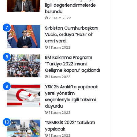
ilgili değerlendirmelerde
bulundu
2 Kasım 2022
Sırbistan Cumhurbaşkanı
Vucic, orduya “Hazır ol”
emri verdi
1 Kasım 2022
BM Kalkınma Programı
“Türkiye 2022 İnsani
Gelişme Raporu” açıklandı
1 Kasım 2022
YSK 25 Aralık’ta yapılacak
yerel yönetim
seçimleriyle ilgili takvimi
duyurdu
1 Kasım 2022
“NEMESİS 2022” tatbikatı
yapılacak
1 Kasım 2022