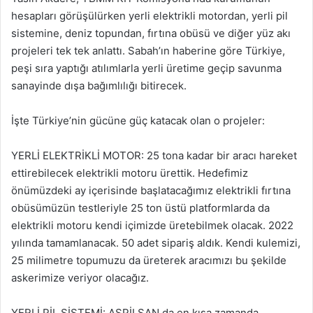
hesapları görüşülürken yerli elektrikli motordan, yerli pil
sistemine, deniz topundan, fırtına obüsü ve diğer yüz akı
projeleri tek tek anlattı. Sabah’ın haberine göre Türkiye,
peşi sıra yaptığı atılımlarla yerli üretime geçip savunma
sanayinde dışa bağımlılığı bitirecek.
İşte Türkiye’nin gücüne güç katacak olan o projeler:
YERLİ ELEKTRİKLİ MOTOR: 25 tona kadar bir aracı hareket
ettirebilecek elektrikli motoru ürettik. Hedefimiz
önümüzdeki ay içerisinde başlatacağımız elektrikli fırtına
obüsümüzün testleriyle 25 ton üstü platformlarda da
elektrikli motoru kendi içimizde üretebilmek olacak. 2022
yılında tamamlanacak. 50 adet sipariş aldık. Kendi kulemizi,
25 milimetre topumuzu da üreterek aracımızı bu şekilde
askerimize veriyor olacağız.
YERLİ PİL SİSTEMİ: ASPİLSAN da en kısa zamanda