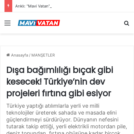
Arıklı: “Mavi Vatan”dan Sonra Hedef “Siber Vatan”
Menü
Ar
Anasayfa
/
MANŞETLER
Dışa bağımlılığı bıçak gibi
kesecek! Türkiye’nin dev
projeleri fırtına gibi esiyor
Türkiye yaptığı atılımlarla yerli ve milli
teknolojiler üreterek sahada ve masada elini
güçlendirmeyi sürdürüyor. Dünyanın nefesini
tutarak takip ettiği, yerli elektrikli motordan pile,
deniz topundan, fırtına obüsüne kadar birçok