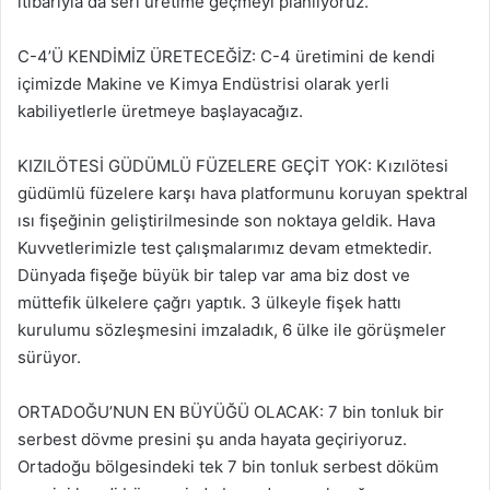
itibarıyla da seri üretime geçmeyi planlıyoruz.
C-4’Ü KENDİMİZ ÜRETECEĞİZ: C-4 üretimini de kendi
içimizde Makine ve Kimya Endüstrisi olarak yerli
kabiliyetlerle üretmeye başlayacağız.
KIZILÖTESİ GÜDÜMLÜ FÜZELERE GEÇİT YOK: Kızılötesi
güdümlü füzelere karşı hava platformunu koruyan spektral
ısı fişeğinin geliştirilmesinde son noktaya geldik. Hava
Kuvvetlerimizle test çalışmalarımız devam etmektedir.
Dünyada fişeğe büyük bir talep var ama biz dost ve
müttefik ülkelere çağrı yaptık. 3 ülkeyle fişek hattı
kurulumu sözleşmesini imzaladık, 6 ülke ile görüşmeler
sürüyor.
ORTADOĞU’NUN EN BÜYÜĞÜ OLACAK: 7 bin tonluk bir
serbest dövme presini şu anda hayata geçiriyoruz.
Ortadoğu bölgesindeki tek 7 bin tonluk serbest döküm