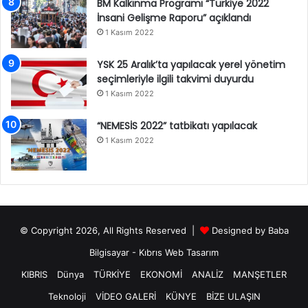
BM Kalkınma Programı “Türkiye 2022
İnsani Gelişme Raporu” açıklandı
1 Kasım 2022
YSK 25 Aralık’ta yapılacak yerel yönetim
seçimleriyle ilgili takvimi duyurdu
1 Kasım 2022
“NEMESİS 2022” tatbikatı yapılacak
1 Kasım 2022
© Copyright 2026, All Rights Reserved |
Designed by
Baba
Bilgisayar
-
Kıbrıs Web Tasarım
KIBRIS
Dünya
TÜRKİYE
EKONOMİ
ANALİZ
MANŞETLER
Teknoloji
VİDEO GALERİ
KÜNYE
BİZE ULAŞIN