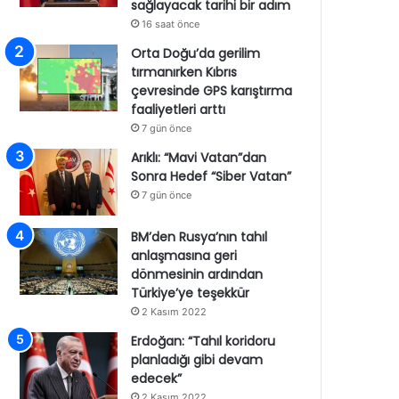
sağlayacak tarihi bir adım
16 saat önce
Orta Doğu’da gerilim
tırmanırken Kıbrıs
çevresinde GPS karıştırma
faaliyetleri arttı
7 gün önce
Arıklı: “Mavi Vatan”dan
Sonra Hedef “Siber Vatan”
7 gün önce
BM’den Rusya’nın tahıl
anlaşmasına geri
dönmesinin ardından
Türkiye’ye teşekkür
2 Kasım 2022
Erdoğan: “Tahıl koridoru
planladığı gibi devam
edecek”
2 Kasım 2022