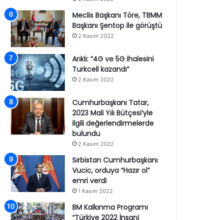
Meclis Başkanı Töre, TBMM
Başkanı Şentop ile görüştü
2 Kasım 2022
Arıklı: “4G ve 5G ihalesini
Turkcell kazandı”
2 Kasım 2022
Cumhurbaşkanı Tatar,
2023 Mali Yılı Bütçesi’yle
ilgili değerlendirmelerde
bulundu
2 Kasım 2022
Sırbistan Cumhurbaşkanı
Vucic, orduya “Hazır ol”
emri verdi
1 Kasım 2022
BM Kalkınma Programı
“Türkiye 2022 İnsani