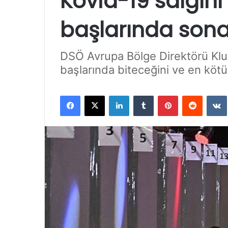
Kovid-19 salgını
başlarında sona
DSÖ Avrupa Bölge Direktörü Klug
başlarında biteceğini ve en kötü
Facebook
X
LinkedIn
Tumblr
Pinterest
Reddit