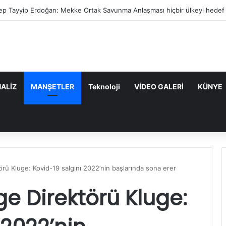
et Yılmaz: Mekke Anlaşması bölgenin güvenlik mimarisine katkı sağlayaca
ALİZ
MANŞETLER
Teknoloji
VİDEO GALERİ
KÜNYE
rü Kluge: Kovid-19 salgını 2022’nin başlarında sona erer
e Direktörü Kluge: