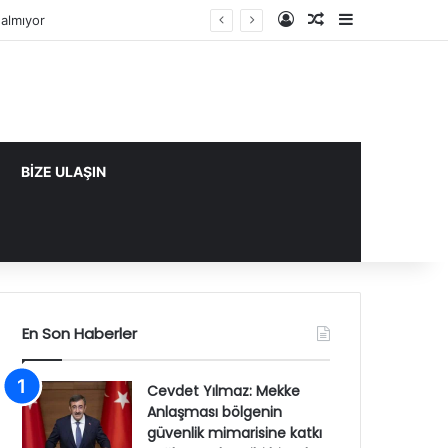
Kayıt Ol
Rastgele Makale
Kenar Bölme
k tarihi bir adım
BİZE ULAŞIN
En Son Haberler
Cevdet Yılmaz: Mekke
Anlaşması bölgenin
güvenlik mimarisine katkı