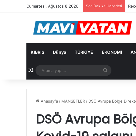
Cumartesi, Ağustos 8 2026
Son Dakika Haberleri
Cevd
KIBRIS
Dünya
TÜRKİYE
EKONOMİ
AN
Rastgele Makale
Arama
yap
...
Anasayfa
/
MANŞETLER
/
DSÖ Avrupa Bölge Direktö
DSÖ Avrupa Bölg