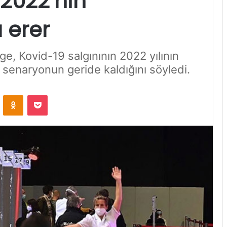
 2022’nin
 erer
e, Kovid-19 salgınının 2022 yılının
 senaryonun geride kaldığını söyledi.
VKontakte
Odnoklassniki
Pocket