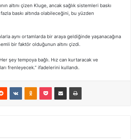
ın altını çizen Kluge, ancak sağlık sistemleri baskı
 fazla baskı altında olabileceğini, bu yüzden
nlarla aynı ortamlarda bir araya geldiğinde yaşanacağına
mli bir faktör olduğunun altını çizdi.
 Her şey tempoya bağlı. Hız can kurtaracak ve
 frenleyecek.” ifadelerini kullandı.
erest
Reddit
VKontakte
Odnoklassniki
Pocket
E-Posta ile paylaş
Yazdır