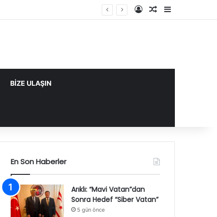
Kayıt Ol
Rastgele Makale
Kenar Bölme
BİZE ULAŞIN
En Son Haberler
Arıklı: “Mavi Vatan”dan
Sonra Hedef “Siber Vatan”
5 gün önce