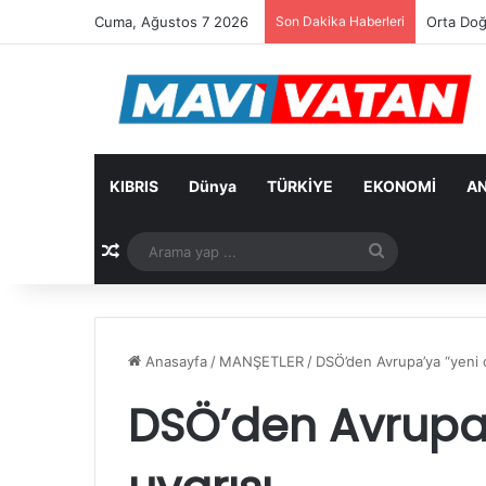
Cuma, Ağustos 7 2026
Son Dakika Haberleri
Orta Doğu
KIBRIS
Dünya
TÜRKİYE
EKONOMİ
AN
Rastgele Makale
Arama
yap
...
Anasayfa
/
MANŞETLER
/
DSÖ’den Avrupa’ya “yeni d
DSÖ’den Avrupa’