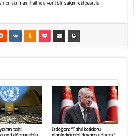
den bırakılması halinde yeni bir salgın dalgasıyla
erest
Reddit
VKontakte
Odnoklassniki
Pocket
E-Posta ile paylaş
Yazdır
a’nın tahıl
Erdoğan: “Tahıl koridoru
a geri dönmesinin
planladığı gibi devam edecek”