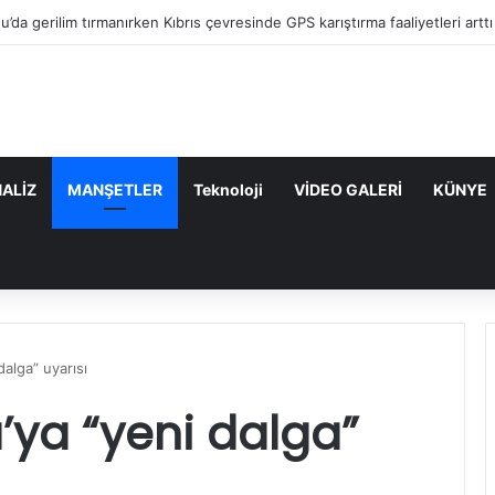
’da gerilim tırmanırken Kıbrıs çevresinde GPS karıştırma faaliyetleri arttı
ALİZ
MANŞETLER
Teknoloji
VİDEO GALERİ
KÜNYE
alga” uyarısı
ya “yeni dalga”