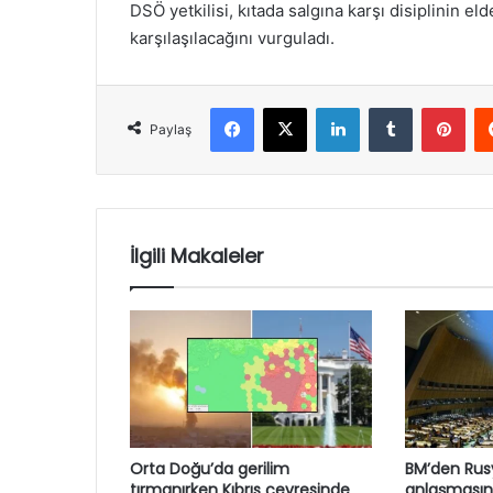
DSÖ yetkilisi, kıtada salgına karşı disiplinin el
karşılaşılacağını vurguladı.
Facebook
X
LinkedIn
Tumblr
Pint
Paylaş
İlgili Makaleler
Orta Doğu’da gerilim
BM’den Rusy
tırmanırken Kıbrıs çevresinde
anlaşmasın