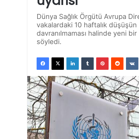
uyarısı
Dünya Sağlık Örgütü Avrupa Dir
vakalardaki 10 haftalık düşüşün s
davranılmaması halinde yeni bir s
söyledi.
Facebook
X
LinkedIn
Tumblr
Pinterest
Reddit