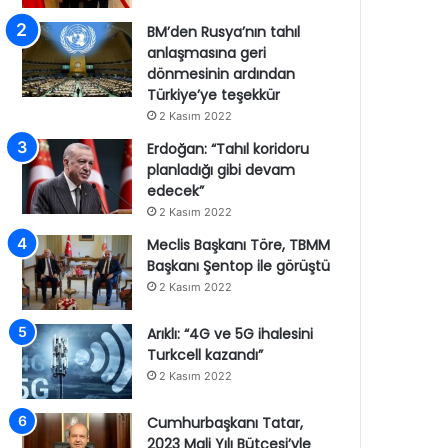
BM’den Rusya’nın tahıl
anlaşmasına geri
dönmesinin ardından
Türkiye’ye teşekkür
2 Kasım 2022
Erdoğan: “Tahıl koridoru
planladığı gibi devam
edecek”
2 Kasım 2022
Meclis Başkanı Töre, TBMM
Başkanı Şentop ile görüştü
2 Kasım 2022
Arıklı: “4G ve 5G ihalesini
Turkcell kazandı”
2 Kasım 2022
Cumhurbaşkanı Tatar,
2023 Mali Yılı Bütçesi’yle