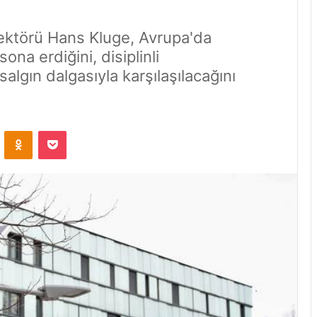
ektörü Hans Kluge, Avrupa'da
ona erdiğini, disiplinli
algın dalgasıyla karşılaşılacağını
VKontakte
Odnoklassniki
Pocket