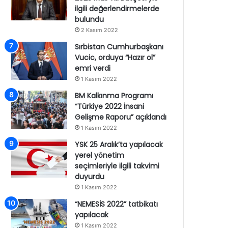
ilgili değerlendirmelerde
bulundu
2 Kasım 2022
Sırbistan Cumhurbaşkanı
Vucic, orduya “Hazır ol”
emri verdi
1 Kasım 2022
BM Kalkınma Programı
“Türkiye 2022 İnsani
Gelişme Raporu” açıklandı
1 Kasım 2022
YSK 25 Aralık’ta yapılacak
yerel yönetim
seçimleriyle ilgili takvimi
duyurdu
1 Kasım 2022
“NEMESİS 2022” tatbikatı
yapılacak
1 Kasım 2022