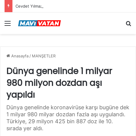
Cevdet Yılmaz: Mekke Anlaşması bölgenin güvenlik mimarisine katkı sağlayacak tarihi bir adım
Menü
Ar
Anasayfa
/
MANŞETLER
Dünya genelinde 1 milyar
980 milyon dozdan aşı
yapıldı
Dünya genelinde koronavirüse karşı bugüne dek
1 milyar 980 milyar dozdan fazla aşı uygulandı.
Türkiye, 29 milyon 425 bin 887 doz ile 10.
sırada yer aldı.