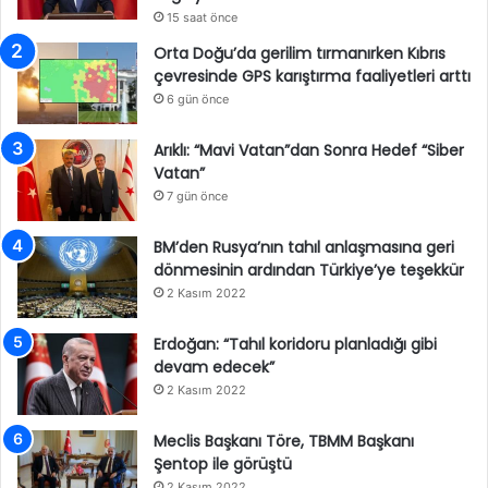
15 saat önce
Orta Doğu’da gerilim tırmanırken Kıbrıs
çevresinde GPS karıştırma faaliyetleri arttı
6 gün önce
Arıklı: “Mavi Vatan”dan Sonra Hedef “Siber
Vatan”
7 gün önce
BM’den Rusya’nın tahıl anlaşmasına geri
dönmesinin ardından Türkiye’ye teşekkür
2 Kasım 2022
Erdoğan: “Tahıl koridoru planladığı gibi
devam edecek”
2 Kasım 2022
Meclis Başkanı Töre, TBMM Başkanı
Şentop ile görüştü
2 Kasım 2022