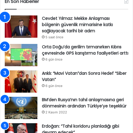
En Son Haberler
Cevdet Yılmaz: Mekke Anlaşması
bölgenin güvenlik mimarisine katkı
sağlayacak tarihi bir adım
5 saat önce
Orta Doğu’da gerilim tırmanırken Kıbrıs
çevresinde GPS karıştırma faaliyetleri arttı
6 gün önce
Arıklı: “Mavi Vatan”dan Sonra Hedef “Siber
Vatan”
6 gün önce
BM’den Rusya’nın tahıl anlaşmasına geri
dönmesinin ardından Türkiye’ye teşekkür
2 Kasım 2022
Erdoğan: “Tahıl koridoru planladığı gibi
devam edecek”