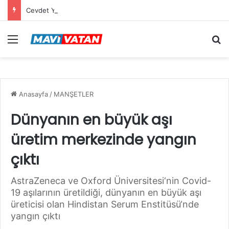
Cevdet Yılmaz: Mekke Anlaşması bölgenin güvenlik mimarisine katkı sağlayacak tarihi bir adım
Menü
Ar
Anasayfa
/
MANŞETLER
Dünyanın en büyük aşı
üretim merkezinde yangın
çıktı
AstraZeneca ve Oxford Üniversitesi‘nin Covid-
19 aşılarının üretildiği, dünyanın en büyük aşı
üreticisi olan Hindistan Serum Enstitüsü‘nde
yangın çıktı