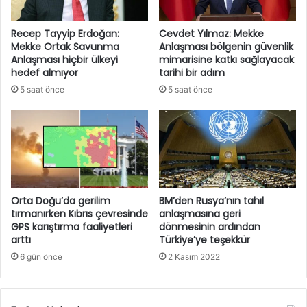
Recep Tayyip Erdoğan:
Cevdet Yılmaz: Mekke
Mekke Ortak Savunma
Anlaşması bölgenin güvenlik
Anlaşması hiçbir ülkeyi
mimarisine katkı sağlayacak
hedef almıyor
tarihi bir adım
5 saat önce
5 saat önce
Orta Doğu’da gerilim
BM’den Rusya’nın tahıl
tırmanırken Kıbrıs çevresinde
anlaşmasına geri
GPS karıştırma faaliyetleri
dönmesinin ardından
arttı
Türkiye’ye teşekkür
6 gün önce
2 Kasım 2022