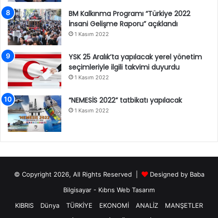
BM Kalkınma Programı “Türkiye 2022
İnsani Gelişme Raporu” açıklandı
1 Kasım 2022
YSK 25 Aralık’ta yapılacak yerel yönetim
seçimleriyle ilgili takvimi duyurdu
1 Kasım 2022
“NEMESİS 2022” tatbikatı yapılacak
1 Kasım 2022
© Copyright 2026, All Rights Reserved |
Designed by
Baba
Bilgisayar
-
Kıbrıs Web Tasarım
KIBRIS
Dünya
TÜRKİYE
EKONOMİ
ANALİZ
MANŞETLER