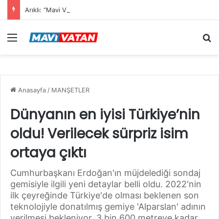
Arıklı: “Mavi Vatan”dan Sonra Hedef “Siber Vatan”
Menü
Ar
Anasayfa
/
MANŞETLER
Dünyanın en iyisi Türkiye’nin
oldu! Verilecek sürpriz isim
ortaya çıktı
Cumhurbaşkanı Erdoğan'ın müjdelediği sondaj
gemisiyle ilgili yeni detaylar belli oldu. 2022'nin
ilk çeyreğinde Türkiye'de olması beklenen son
teknolojiyle donatılmış gemiye 'Alparslan' adının
verilmesi bekleniyor. 3 bin 600 metreye kadar