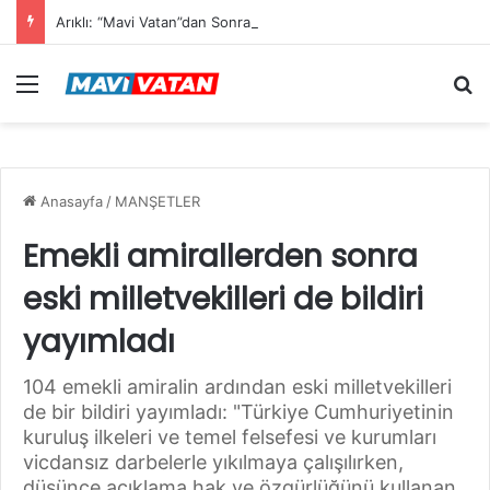
Arıklı: “Mavi Vatan”dan Sonra Hedef “Siber Vatan”
Menü
Ar
Anasayfa
/
MANŞETLER
Emekli amirallerden sonra
eski milletvekilleri de bildiri
yayımladı
104 emekli amiralin ardından eski milletvekilleri
de bir bildiri yayımladı: "Türkiye Cumhuriyetinin
kuruluş ilkeleri ve temel felsefesi ve kurumları
vicdansız darbelerle yıkılmaya çalışılırken,
düşünce açıklama hak ve özgürlüğünü kullanan