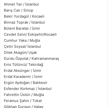
Ahmet Tan / İstanbul
Barış Can / Sinop
Bekir Yurdagül / Kocaeli
Binnaz Toprak / İstanbul
Bülent Baratalı / İzmir
Cevdet Selvi​/ Eskişehir/Kocaeli
Cumhur Yaka / Muğla
Çetin Soysal​/ İstanbul
Dilek Akagün​/ Uşak
Durdu Özpolat / Kahramanmaraş
Enis Tütüncü​/ Tekirdağ
Erdal Aksünger / İzmir
Erdal Karademir / İzmir
Ergün Aydoğan / Balıkesir
Esfender Korkmaz / İstanbul
Fahrettin Üstün / Muğla
Feramuz Şahin / Tokat
Gökhan Durgun / Hatay