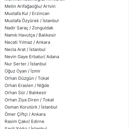
Metin Arifağaoğlu​/ Artvin
Mustafa Kul / Erzincan
Mustafa Özyürek / İstanbul
Nadir Saraç / Zonguldak
Namık Havutça / Balıkesir
Necati Yılmaz / Ankara
Necla Arat / İstanbul
Nevin Gaye Erbatur​/ Adana
Nur Serter / İstanbul
Oğuz Oyan / İzmir
Orhan Düzgün / Tokat
Orhan Eraslen​ / Niğde
Orhan Sür / Balıkesir
Orhan Ziya Diren / Tokat
Osman Korutürk / İstanbul
Ömer Çiftçi / Ankara
Rasim Çakır​/ Edirne
Sacit Yıldız / İstanbul