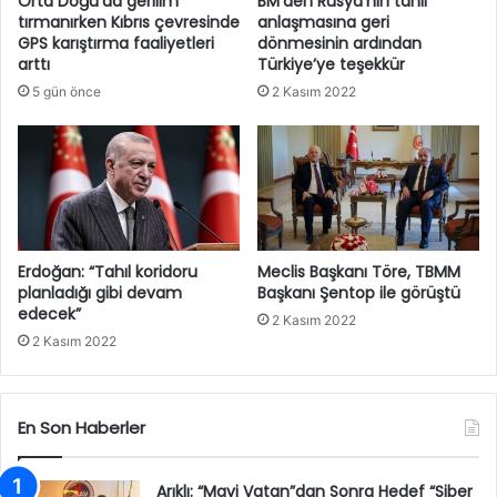
Orta Doğu’da gerilim
BM’den Rusya’nın tahıl
tırmanırken Kıbrıs çevresinde
anlaşmasına geri
GPS karıştırma faaliyetleri
dönmesinin ardından
arttı
Türkiye’ye teşekkür
5 gün önce
2 Kasım 2022
Erdoğan: “Tahıl koridoru
Meclis Başkanı Töre, TBMM
planladığı gibi devam
Başkanı Şentop ile görüştü
edecek”
2 Kasım 2022
2 Kasım 2022
En Son Haberler
Arıklı: “Mavi Vatan”dan Sonra Hedef “Siber