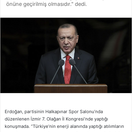
önüne geçirilmiş olmasıdır." dedi.
Erdoğan, partisinin Halkapınar Spor Salonu’nda
düzenlenen İzmir 7. Olağan İl Kongresi’nde yaptığı
konuşmada. “Türkiye’nin enerji alanında yaptığı atılımların