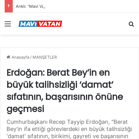
Arıklı: “Mavi Vatan”dan Sonra Hedef “Siber Vatan”
Menü
Ar
Anasayfa
/
MANŞETLER
Erdoğan: Berat Bey’in en
büyük talihsizliği ‘damat’
sıfatının, başarısının önüne
geçmesi
Cumhurbaşkanı Recep Tayyip Erdoğan, "Berat
Bey'in ifa ettiği görevlerdeki en büyük talihsizliği
'damat' sıfatının, birikimi, gayreti ve başarısının