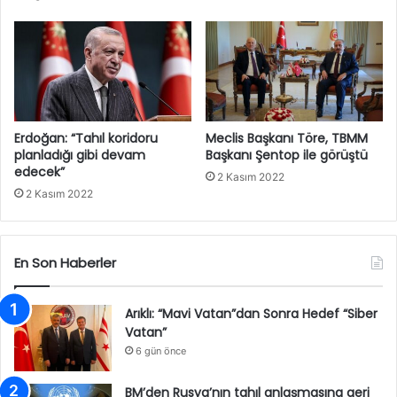
Erdoğan: “Tahıl koridoru
Meclis Başkanı Töre, TBMM
planladığı gibi devam
Başkanı Şentop ile görüştü
edecek”
2 Kasım 2022
2 Kasım 2022
En Son Haberler
Arıklı: “Mavi Vatan”dan Sonra Hedef “Siber
Vatan”
6 gün önce
BM’den Rusya’nın tahıl anlaşmasına geri