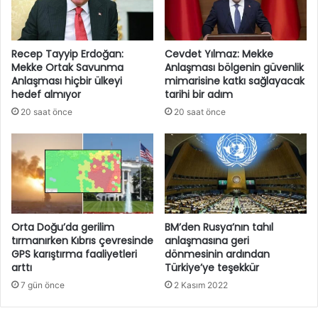
Recep Tayyip Erdoğan:
Cevdet Yılmaz: Mekke
Mekke Ortak Savunma
Anlaşması bölgenin güvenlik
Anlaşması hiçbir ülkeyi
mimarisine katkı sağlayacak
hedef almıyor
tarihi bir adım
20 saat önce
20 saat önce
Orta Doğu’da gerilim
BM’den Rusya’nın tahıl
tırmanırken Kıbrıs çevresinde
anlaşmasına geri
GPS karıştırma faaliyetleri
dönmesinin ardından
arttı
Türkiye’ye teşekkür
7 gün önce
2 Kasım 2022