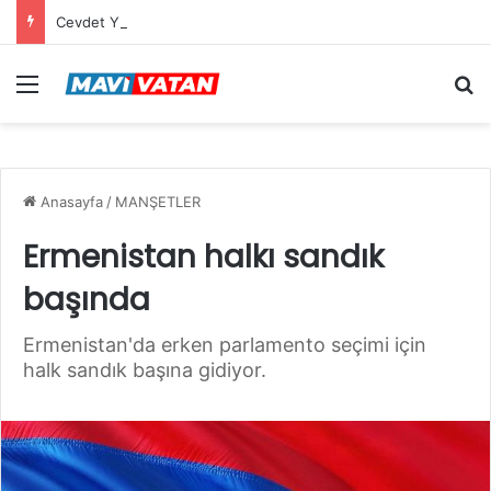
Cevdet Yılmaz: Mekke Anlaşması bölgenin güvenlik mimarisine katkı sağlayacak tarihi bir adım
Menü
Ar
Anasayfa
/
MANŞETLER
Ermenistan halkı sandık
başında
Ermenistan'da erken parlamento seçimi için
halk sandık başına gidiyor.