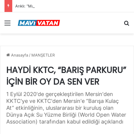
Arıklı: “Mavi Vatan”dan Sonra Hedef “Siber Vatan”
Menü
Ar
Anasayfa
/
MANŞETLER
HAYDİ KKTC, “BARIŞ PARKURU”
İÇİN BİR OY DA SEN VER
1 Eylül 2020'de gerçekleştirilen Mersin'den
KKTC'ye ve KKTC'den Mersin'e “Barışa Kulaç
At” etkinliğinin, uluslararası bir kuruluş olan
Dünya Açık Su Yüzme Birliği (World Open Water
Association) tarafından kabul edildiği açıklandı