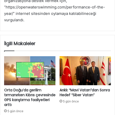
organizasyona destek vermek için,
“https://openwaterswimming.com/performance-of-the-
year/” internet sitesinden oylamaya katılabilineceği
vurgulandı.
İlgili Makaleler
Orta Doğu’da gerilim
Arıklı: “Mavi Vatan”dan Sonra
tırmanırken Kıbrıs çevresinde
Hedef “Siber Vatan”
GPS karıştırma faaliyetleri
5 gün önce
arttı
5 gün önce