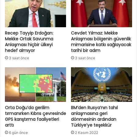
Recep Tayyip Erdoğan:
Cevdet Yılmaz: Mekke
Mekke Ortak Savunma
Anlaşması bölgenin güvenlik
Anlaşması hiçbir ülkeyi
mimarisine katkı sağlayacak
hedef almıyor
tarihi bir adım
3 saat önce
3 saat önce
Orta Doğu’da gerilim
BM’den Rusya’nın tahıl
tırmanırken Kıbrıs çevresinde
anlaşmasına geri
GPS karıştırma faaliyetleri
dönmesinin ardından
arttı
Türkiye’ye teşekkür
6 gün önce
2 Kasım 2022