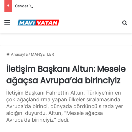
Cevdet Yılmaz: Mekke Anlaşması bölgenin güvenlik mimarisine katkı sağlayacak tarihi bir adım
Menü
Ar
Anasayfa
/
MANŞETLER
İletişim Başkanı Altun: Mesele
ağaçsa Avrupa’da birinciyiz
İletişim Başkanı Fahrettin Altun, Türkiye'nin en
çok ağaçlandırma yapan ülkeler sıralamasında
Avrupa'da birinci, dünyada dördüncü sırada yer
aldığını duyurdu. Altun, "Mesele ağaçsa
Avrupa’da birinciyiz" dedi.