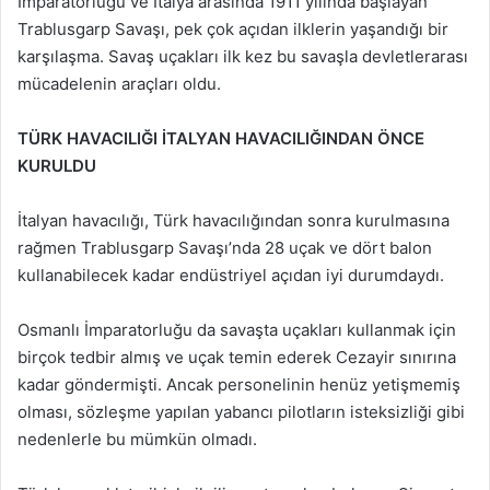
İmparatorluğu ve İtalya arasında 1911 yılında başlayan
Trablusgarp Savaşı, pek çok açıdan ilklerin yaşandığı bir
karşılaşma. Savaş uçakları ilk kez bu savaşla devletlerarası
mücadelenin araçları oldu.
TÜRK HAVACILIĞI İTALYAN HAVACILIĞINDAN ÖNCE
KURULDU
İtalyan havacılığı, Türk havacılığından sonra kurulmasına
rağmen Trablusgarp Savaşı’nda 28 uçak ve dört balon
kullanabilecek kadar endüstriyel açıdan iyi durumdaydı.
Osmanlı İmparatorluğu da savaşta uçakları kullanmak için
birçok tedbir almış ve uçak temin ederek Cezayir sınırına
kadar göndermişti. Ancak personelinin henüz yetişmemiş
olması, sözleşme yapılan yabancı pilotların isteksizliği gibi
nedenlerle bu mümkün olmadı.