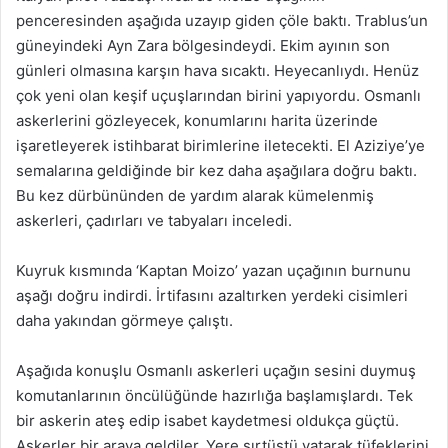
penceresinden aşağıda uzayıp giden çöle baktı. Trablus’un
güneyindeki Ayn Zara bölgesindeydi. Ekim ayının son
günleri olmasına karşın hava sıcaktı. Heyecanlıydı. Henüz
çok yeni olan keşif uçuşlarından birini yapıyordu. Osmanlı
askerlerini gözleyecek, konumlarını harita üzerinde
işaretleyerek istihbarat birimlerine iletecekti. El Aziziye’ye
semalarına geldiğinde bir kez daha aşağılara doğru baktı.
Bu kez dürbününden de yardım alarak kümelenmiş
askerleri, çadırları ve tabyaları inceledi.
Kuyruk kısmında ‘Kaptan Moizo’ yazan uçağının burnunu
aşağı doğru indirdi. İrtifasını azaltırken yerdeki cisimleri
daha yakından görmeye çalıştı.
Aşağıda konuşlu Osmanlı askerleri uçağın sesini duymuş
komutanlarının öncülüğünde hazırlığa başlamışlardı. Tek
bir askerin ateş edip isabet kaydetmesi oldukça güçtü.
Askerler bir araya geldiler. Yere sırtüstü yatarak tüfeklerini