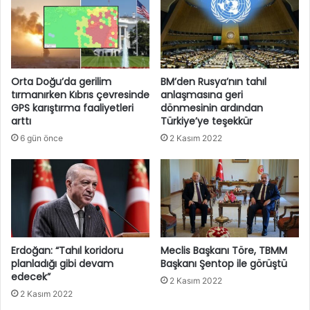
Orta Doğu’da gerilim
BM’den Rusya’nın tahıl
tırmanırken Kıbrıs çevresinde
anlaşmasına geri
GPS karıştırma faaliyetleri
dönmesinin ardından
arttı
Türkiye’ye teşekkür
6 gün önce
2 Kasım 2022
Erdoğan: “Tahıl koridoru
Meclis Başkanı Töre, TBMM
planladığı gibi devam
Başkanı Şentop ile görüştü
edecek”
2 Kasım 2022
2 Kasım 2022