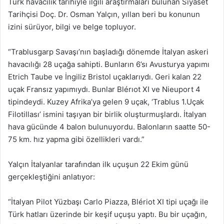
Türk havacılık tarihiyle ilgili araştırmaları bulunan Siyaset
Tarihçisi Doç. Dr. Osman Yalçın, yıllan beri bu konunun
izini sürüyor, bilgi ve belge topluyor.
“Trablusgarp Savaşı’nın başladığı dönemde İtalyan askeri
havacılığı 28 uçağa sahipti. Bunların 6’sı Avusturya yapımı
Etrich Taube ve İngiliz Bristol uçaklarıydı. Geri kalan 22
uçak Fransız yapımıydı. Bunlar Blérıot XI ve Nieuport 4
tipindeydi. Kuzey Afrika’ya gelen 9 uçak, ‘Trablus 1.Uçak
Filotillası’ ismini taşıyan bir birlik oluşturmuşlardı. İtalyan
hava gücünde 4 balon bulunuyordu. Balonların saatte 50-
75 km. hız yapma gibi özellikleri vardı.”
Yalçın İtalyanlar tarafından ilk uçuşun 22 Ekim günü
gerçekleştiğini anlatıyor:
“İtalyan Pilot Yüzbaşı Carlo Piazza, Blériot XI tipi uçağı ile
Türk hatları üzerinde bir keşif uçuşu yaptı. Bu bir uçağın,