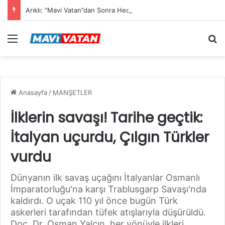
Arıklı: “Mavi Vatan”dan Sonra Hedef “Siber Vatan”
Menü
Ar
Anasayfa
/
MANŞETLER
İlklerin savaşı! Tarihe geçtik:
İtalyan uçurdu, Çılgın Türkler
vurdu
Dünyanın ilk savaş uçağını İtalyanlar Osmanlı
İmparatorluğu'na karşı Trablusgarp Savaşı'nda
kaldırdı. O uçak 110 yıl önce bugün Türk
askerleri tarafından tüfek atışlarıyla düşürüldü.
Doç. Dr. Osman Yalçın, her yönüyle ilkleri