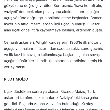
gökyüzüne doğru çevirdiler. Sonrasında ‘hava hedefi atış
vaziyeti’ denecek olan pozisyonu aldıktan sonra uçağın
uçuş yönüne doğru grup halinde ateşe başladılar. Osmanlı
askerinin attığı mermilerden üçü uçağı bulmuştu. Hasar
alan uçak önce irtifa kaybetmeye başladı, ardından düştü.
Osmanlı askerleri, Wright Kardeşlerin 1903’te ilk motorlu
uçuşu yapmalarının üzerinden sadece sekiz sene geçmiş
ve ilk kez bir savaşta kullanılmaya başlanmış olan savaş
uçağını düşürülerek tarih kitaplarında kendisine geniş bir
yer ayırmıştı.
PİLOT MOİZO
Uçak düştükten sonra yaralanan Ricardo Moizo, Türk
askerleri tarafından kurtarılarak Aziziye’deki karargaha
getirildi. Başında Adnan Adıvar’ın bulunduğu Kızılay
ekipleri tarafından tedavi edilen Moizo’nun her ihtiyacı ile