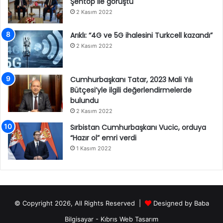
Şentop ile görüştü
2 Kasım 2022
Arıklı: “4G ve 5G ihalesini Turkcell kazandı”
2 Kasım 2022
Cumhurbaşkanı Tatar, 2023 Mali Yılı
Bütçesi’yle ilgili değerlendirmelerde
bulundu
2 Kasım 2022
Sırbistan Cumhurbaşkanı Vucic, orduya
“Hazır ol” emri verdi
1 Kasım 2022
© Copyright 2026, All Rights Reserved |
Designed by
Baba
Bilgisayar
-
Kıbrıs Web Tasarım