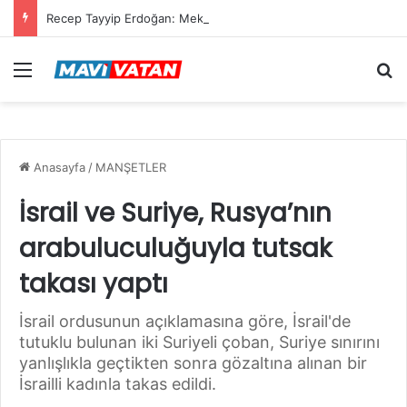
Recep Tayyip Erdoğan: Mekke Ortak Savunma Anlaşması hiçbir ülkeyi hedef almıyor
Menü
Ar
Anasayfa
/
MANŞETLER
İsrail ve Suriye, Rusya’nın
arabuluculuğuyla tutsak
takası yaptı
İsrail ordusunun açıklamasına göre, İsrail'de
tutuklu bulunan iki Suriyeli çoban, Suriye sınırını
yanlışlıkla geçtikten sonra gözaltına alınan bir
İsrailli kadınla takas edildi.