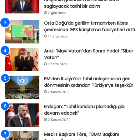
sağlayacak tarihi bir adım
2 gün önce
Orta Doğu’da gerilim tırmanırken Kıbrıs
çevresinde GPS karıştırma faaliyetleri arttı
1 hafta önce
Arıklı: “Mavi Vatan”dan Sonra Hedef “Siber
Vatan”
1 hafta önce
BM’den Rusya’nın tahıl anlaşmasına geri
dönmesinin ardından Türkiye’ye teşekkür
2 Kasım 2022
Erdoğan: “Tahıl koridoru planladığı gibi
devam edecek”
2 Kasım 2022
Meclis Başkanı Töre, TBMM Başkanı