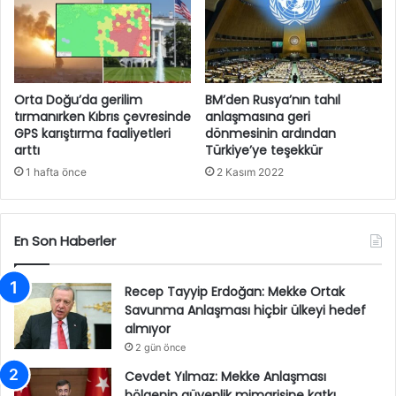
Orta Doğu’da gerilim
BM’den Rusya’nın tahıl
tırmanırken Kıbrıs çevresinde
anlaşmasına geri
GPS karıştırma faaliyetleri
dönmesinin ardından
arttı
Türkiye’ye teşekkür
1 hafta önce
2 Kasım 2022
En Son Haberler
Recep Tayyip Erdoğan: Mekke Ortak
Savunma Anlaşması hiçbir ülkeyi hedef
almıyor
2 gün önce
Cevdet Yılmaz: Mekke Anlaşması
bölgenin güvenlik mimarisine katkı