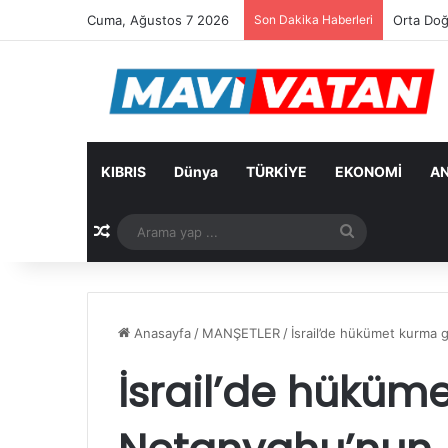
Cuma, Ağustos 7 2026
Son Dakika Haberleri
Arıklı: 
KIBRIS
Dünya
TÜRKİYE
EKONOMİ
AN
Rastgele Makale
Arama
yap
...
Anasayfa
/
MANŞETLER
/
İsrail’de hükümet kurma 
İsrail’de hüküm