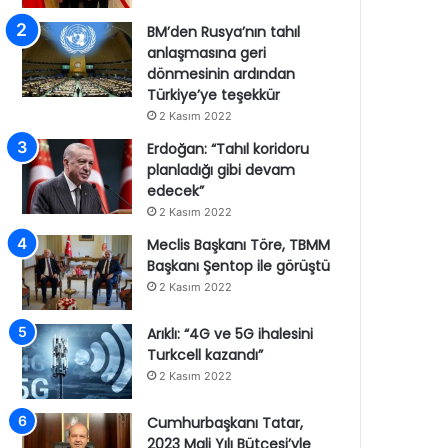
BM’den Rusya’nın tahıl
anlaşmasına geri
dönmesinin ardından
Türkiye’ye teşekkür
2 Kasım 2022
Erdoğan: “Tahıl koridoru
planladığı gibi devam
edecek”
2 Kasım 2022
Meclis Başkanı Töre, TBMM
Başkanı Şentop ile görüştü
2 Kasım 2022
Arıklı: “4G ve 5G ihalesini
Turkcell kazandı”
2 Kasım 2022
Cumhurbaşkanı Tatar,
2023 Mali Yılı Bütçesi’yle