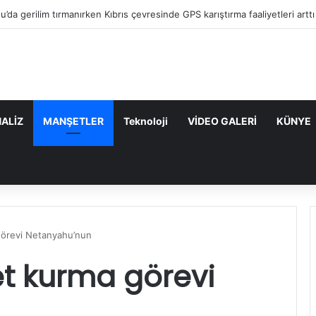
“Mavi Vatan”dan Sonra Hedef “Siber Vatan”
ALİZ
MANŞETLER
Teknoloji
VİDEO GALERİ
KÜNYE
görevi Netanyahu’nun
et kurma görevi