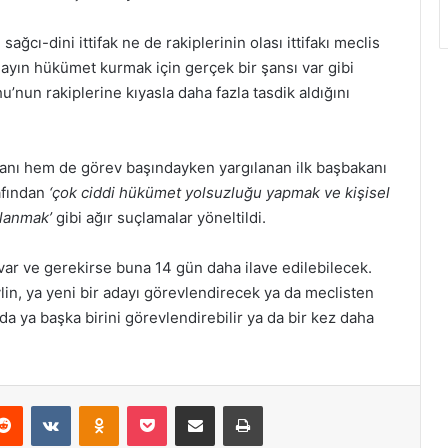
ğcı-dini ittifak ne de rakiplerinin olası ittifakı meclis
ayın hükümet kurmak için gerçek bir şansı var gibi
nun rakiplerine kıyasla daha fazla tasdik aldığını
anı hem de görev başındayken yargılanan ilk başbakanı
afından
‘çok ciddi hükümet yolsuzluğu yapmak ve kişisel
llanmak’
gibi ağır suçlamalar yöneltildi.
r ve gerekirse buna 14 gün daha ilave edilebilecek.
n, ya yeni bir adayı görevlendirecek ya da meclisten
a ya başka birini görevlendirebilir ya da bir kez daha
erest
Reddit
VKontakte
Odnoklassniki
Pocket
E-Posta ile paylaş
Yazdır