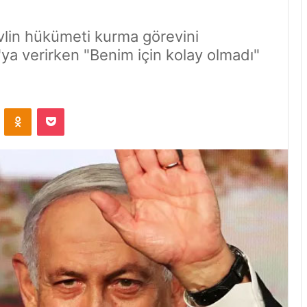
vlin hükümeti kurma görevini
 verirken "Benim için kolay olmadı"
VKontakte
Odnoklassniki
Pocket