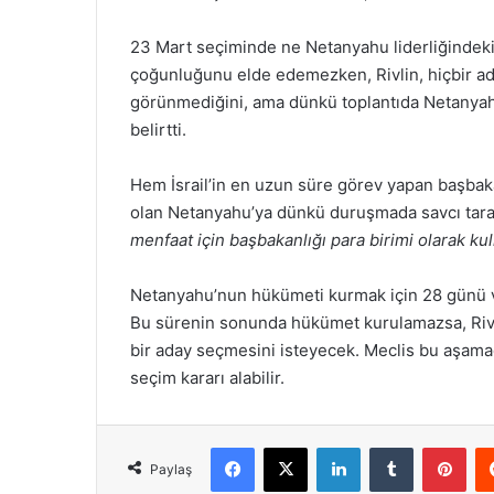
23 Mart seçiminde ne Netanyahu liderliğindeki sa
çoğunluğunu elde edemezken, Rivlin, hiçbir ad
görünmediğini, ama dünkü toplantıda Netanyahu’
belirtti.
Hem İsrail’in en uzun süre görev yapan başbak
olan Netanyahu’ya dünkü duruşmada savcı tar
menfaat için başbakanlığı para birimi olarak ku
Netanyahu’nun hükümeti kurmak için 28 günü va
Bu sürenin sonunda hükümet kurulamazsa, Rivli
bir aday seçmesini isteyecek. Meclis bu aşamad
seçim kararı alabilir.
Facebook
X
LinkedIn
Tumblr
Pint
Paylaş