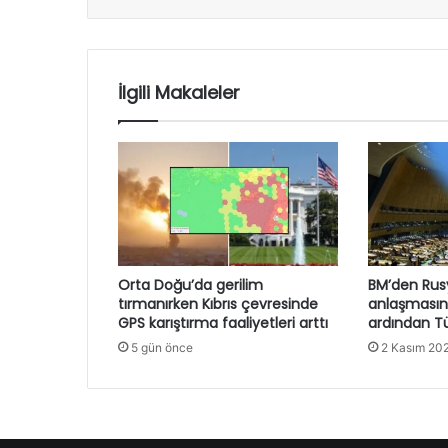
İlgili Makaleler
Orta Doğu’da gerilim
BM’den Rusy
tırmanırken Kıbrıs çevresinde
anlaşmasın
GPS karıştırma faaliyetleri arttı
ardından Tü
5 gün önce
2 Kasım 20