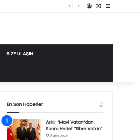
Kayıt Ol
Rastgele Makale
Kenar Bölme
BİZE ULAŞIN
En Son Haberler
Arıklı: “Mavi Vatan”dan
Sonra Hedef “Siber Vatan”
6 gün önce