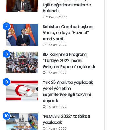
ilgili değerlendirmelerde
bulundu
2 Kasım 2022
Sırbistan Cumhurbaşkanı
Vucic, orduya “Hazır ol”
emri verdi
1 Kasım 2022
BM Kalkınma Programı
“Türkiye 2022 İnsani
Gelişme Raporu” açıklandı
1 Kasım 2022
YSK 25 Aralık’ta yapılacak
yerel yönetim
seçimleriyle ilgili takvimi
duyurdu
1 Kasım 2022
“NEMESİS 2022” tatbikatı
yapılacak
1 Kasım 2022