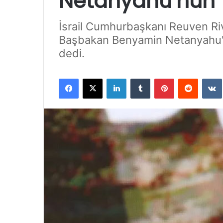
Netanyahu’nun
İsrail Cumhurbaşkanı Reuven Ri
Başbakan Benyamin Netanyahu'ya
dedi.
Facebook
X
LinkedIn
Tumblr
Pinterest
Reddit