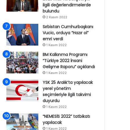
ilgili değerlendirmelerde
bulundu
2 Kasım 2022
Sırbistan Cumhurbaşkanı
Vucic, orduya “Hazır ol”
emri verdi
1 Kasım 2022
BM Kalkınma Programı
“Türkiye 2022 İnsani
Gelişme Raporu” açıklandı
1 Kasım 2022
YSK 25 Aralık’ta yapılacak
yerel yönetim
seçimleriyle ilgili takvimi
duyurdu
1 Kasım 2022
“NEMESİS 2022” tatbikatı
yapılacak
1 Kasım 2022