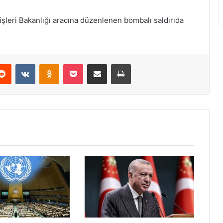
işleri Bakanlığı aracına düzenlenen bombalı saldırıda
erest
Reddit
VKontakte
Odnoklassniki
Pocket
E-Posta ile paylaş
Yazdır