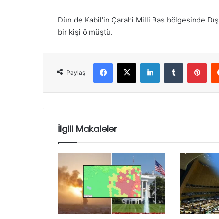
Dün de Kabil’in Çarahi Milli Bas bölgesinde Dış
bir kişi ölmüştü.
Facebook
X
LinkedIn
Tumblr
Pint
Paylaş
İlgili Makaleler