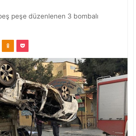
e peş peşe düzenlenen 3 bombalı
VKontakte
Odnoklassniki
Pocket