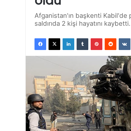
öldü
Afganistan'ın başkenti Kabil'd
saldırıda 2 kişi hayatını kaybetti.
Facebook
X
LinkedIn
Tumblr
Pinterest
Reddit