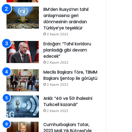
BM’den Rusya’nın tahıl
anlaşmasına geri
dönmesinin ardından
Türkiye’ye teşekkür
2 Kasım 2022
Erdoğan: “Tahıl koridoru
planladığı gibi devam
edecek”
2 Kasım 2022
Meclis Başkanı Töre, TBMM
Başkanı Şentop ile görüştü
2 Kasım 2022
Arıklı: “4G ve 5G ihalesini
Turkcell kazandı”
2 Kasım 2022
Cumhurbaşkanı Tatar,
2023 Mali Yılı Bütçesi’yle