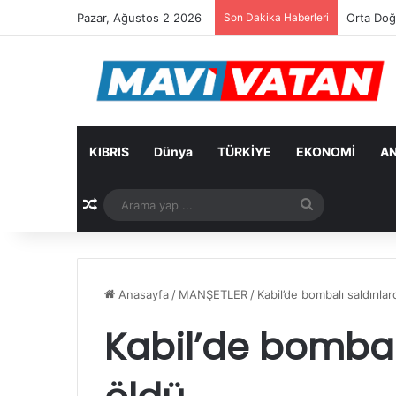
Pazar, Ağustos 2 2026
Son Dakika Haberleri
Arıklı: 
KIBRIS
Dünya
TÜRKİYE
EKONOMİ
AN
Rastgele Makale
Arama
yap
...
Anasayfa
/
MANŞETLER
/
Kabil’de bombalı saldırılar
Kabil’de bombalı