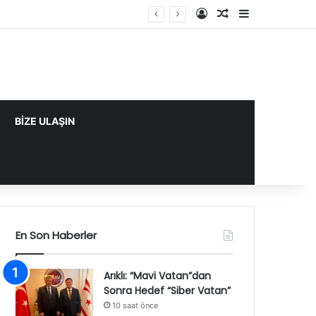
Kayıt Ol
Rastgele Makale
Kenar Bölme
BİZE ULAŞIN
En Son Haberler
Arıklı: “Mavi Vatan”dan
Sonra Hedef “Siber Vatan”
10 saat önce