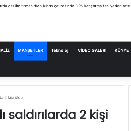
“Mavi Vatan”dan Sonra Hedef “Siber Vatan”
ALİZ
MANŞETLER
Teknoloji
VİDEO GALERİ
KÜNYE
da 2 kişi öldü
 saldırılarda 2 kişi