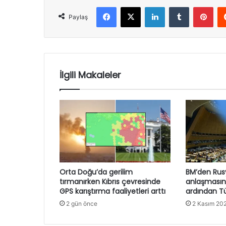
Facebook
X
LinkedIn
Tumblr
Pint
Paylaş
İlgili Makaleler
Orta Doğu’da gerilim
BM’den Rusy
tırmanırken Kıbrıs çevresinde
anlaşmasın
GPS karıştırma faaliyetleri arttı
ardından Tü
2 gün önce
2 Kasım 20