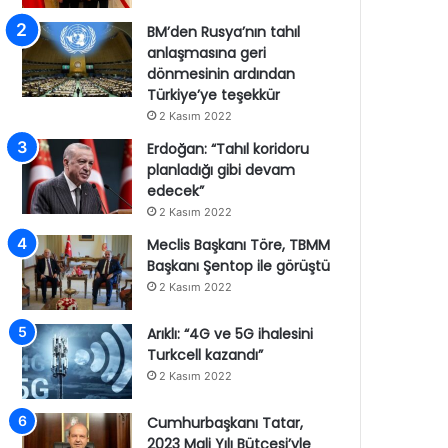
BM’den Rusya’nın tahıl
anlaşmasına geri
dönmesinin ardından
Türkiye’ye teşekkür
2 Kasım 2022
Erdoğan: “Tahıl koridoru
planladığı gibi devam
edecek”
2 Kasım 2022
Meclis Başkanı Töre, TBMM
Başkanı Şentop ile görüştü
2 Kasım 2022
Arıklı: “4G ve 5G ihalesini
Turkcell kazandı”
2 Kasım 2022
Cumhurbaşkanı Tatar,
2023 Mali Yılı Bütçesi’yle