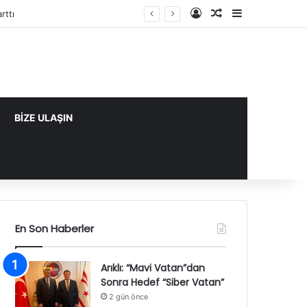
Kayıt Ol
Rastgele Makale
Kenar Bölme
BİZE ULAŞIN
En Son Haberler
Arıklı: “Mavi Vatan”dan
Sonra Hedef “Siber Vatan”
2 gün önce