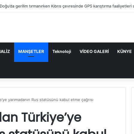
ı: “Mavi Vatan”dan Sonra Hedef “Siber Vatan”
ALİZ
MANŞETLER
Teknoloji
VİDEO GALERİ
KÜNYE
ye’ye yarımadanın Rus statüsünü kabul etme çağrısı
dan Türkiye’ye