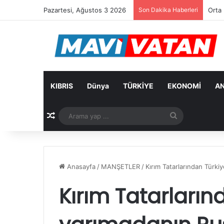
Pazartesi, Ağustos 3 2026
Son Dakika Haberleri
Arıkl
KIBRIS
Dünya
TÜRKİYE
EKONOMİ
AN
Rastgele Makale
Arama
yap
...
Anasayfa
/
MANŞETLER
/
Kırım Tatarlarından Türki
Kırım Tatarların