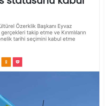
s statüsünü kabul
Kültürel Özerklik Başkanı Eyvaz
gerçekleri takip etme ve Kırımlıların
elik tarihi seçimini kabul etme
VKontakte
Odnoklassniki
Pocket