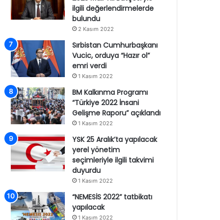
ilgili değerlendirmelerde
bulundu
2 Kasım 2022
Sırbistan Cumhurbaşkanı
Vucic, orduya “Hazır ol”
emri verdi
1 Kasım 2022
BM Kalkınma Programı
“Türkiye 2022 İnsani
Gelişme Raporu” açıklandı
1 Kasım 2022
YSK 25 Aralık’ta yapılacak
yerel yönetim
seçimleriyle ilgili takvimi
duyurdu
1 Kasım 2022
“NEMESİS 2022” tatbikatı
yapılacak
1 Kasım 2022