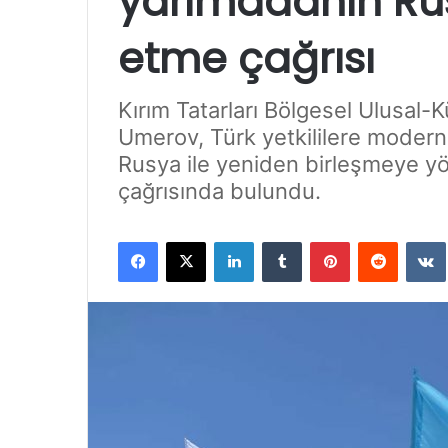
yarımadanın Ru
etme çağrısı
Kırım Tatarları Bölgesel Ulusal-
Umerov, Türk yetkililere modern 
Rusya ile yeniden birleşmeye yön
çağrısında bulundu.
Facebook
X
LinkedIn
Tumblr
Pinterest
Reddit