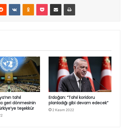
erest
Reddit
VKontakte
Odnoklassniki
Pocket
E-Posta ile paylaş
Yazdır
a’nın tahıl
Erdoğan: “Tahıl koridoru
a geri dönmesinin
planladığı gibi devam edecek”
rkiye’ye teşekkür
2 Kasım 2022
22