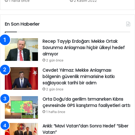
1 hafta önce
2 Kasım 2022
En Son Haberler
Recep Tayyip Erdoğan: Mekke Ortak
Savunma Anlaşması hiçbir ülkeyi hedef
almıyor
2 gün önce
Cevdet Yılmaz: Mekke Anlaşması
bölgenin güvenlik mimarisine katkı
sağlayacak tarihi bir adım
2 gün önce
Orta Doğu’da gerilim tırmanırken Kıbrıs
çevresinde GPS karıştırma faaliyetleri arttı
1 hafta önce
Arıklı: “Mavi Vatan”dan Sonra Hedef “Siber
Vatan”