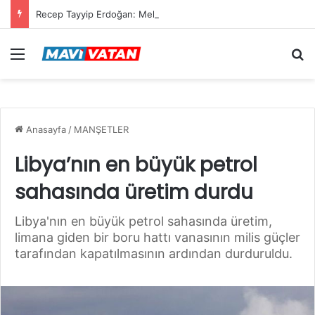
Recep Tayyip Erdoğan: Mekke Ortak Savunma Anlaşması hiçbir ülkeyi hedef almıyor
Menü
Ar
Anasayfa
/
MANŞETLER
Libya’nın en büyük petrol
sahasında üretim durdu
Libya'nın en büyük petrol sahasında üretim,
limana giden bir boru hattı vanasının milis güçler
tarafından kapatılmasının ardından durduruldu.