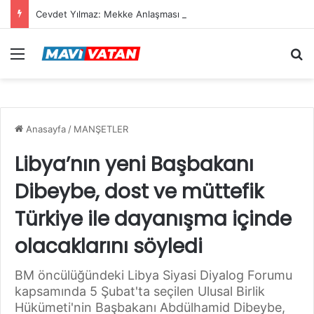
Cevdet Yılmaz: Mekke Anlaşması bölgenin güvenlik mimarisine katkı sağlayacak tarihi bir adım
Menü
Ar
Anasayfa
/
MANŞETLER
Libya’nın yeni Başbakanı
Dibeybe, dost ve müttefik
Türkiye ile dayanışma içinde
olacaklarını söyledi
BM öncülüğündeki Libya Siyasi Diyalog Forumu
kapsamında 5 Şubat'ta seçilen Ulusal Birlik
Hükümeti'nin Başbakanı Abdülhamid Dibeybe,