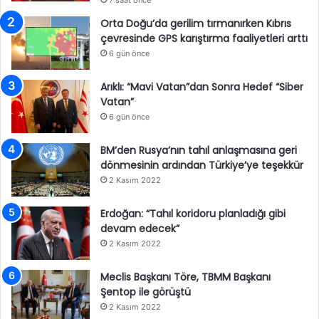
7 saat önce
Orta Doğu’da gerilim tırmanırken Kıbrıs
çevresinde GPS karıştırma faaliyetleri arttı
6 gün önce
Arıklı: “Mavi Vatan”dan Sonra Hedef “Siber
Vatan”
6 gün önce
BM’den Rusya’nın tahıl anlaşmasına geri
dönmesinin ardından Türkiye’ye teşekkür
2 Kasım 2022
Erdoğan: “Tahıl koridoru planladığı gibi
devam edecek”
2 Kasım 2022
Meclis Başkanı Töre, TBMM Başkanı
Şentop ile görüştü
2 Kasım 2022