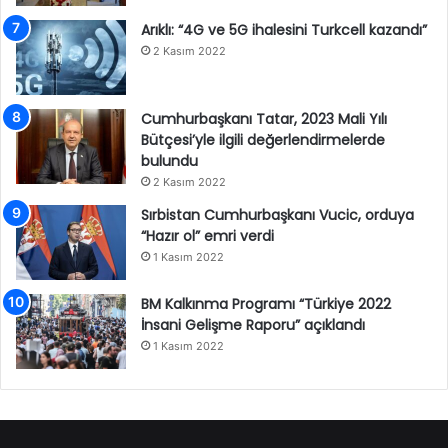
Arıklı: “4G ve 5G ihalesini Turkcell kazandı”
2 Kasım 2022
Cumhurbaşkanı Tatar, 2023 Mali Yılı
Bütçesi’yle ilgili değerlendirmelerde
bulundu
2 Kasım 2022
Sırbistan Cumhurbaşkanı Vucic, orduya
“Hazır ol” emri verdi
1 Kasım 2022
BM Kalkınma Programı “Türkiye 2022
İnsani Gelişme Raporu” açıklandı
1 Kasım 2022