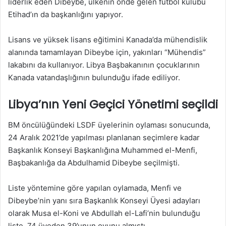
liderlik eden Dibeybe, ülkenin önde gelen futbol kulübü
Etihad’ın da başkanlığını yapıyor.
Lisans ve yüksek lisans eğitimini Kanada’da mühendislik
alanında tamamlayan Dibeybe için, yakınları “Mühendis”
lakabını da kullanıyor. Libya Başbakanının çocuklarının
Kanada vatandaşlığının bulunduğu ifade ediliyor.
Libya’nın Yeni Geçici Yönetimi seçildi
BM öncülüğündeki LSDF üyelerinin oylaması sonucunda,
24 Aralık 2021’de yapılması planlanan seçimlere kadar
Başkanlık Konseyi Başkanlığına Muhammed el-Menfi,
Başbakanlığa da Abdulhamid Dibeybe seçilmişti.
Liste yöntemine göre yapılan oylamada, Menfi ve
Dibeybe’nin yanı sıra Başkanlık Konseyi Üyesi adayları
olarak Musa el-Koni ve Abdullah el-Lafi’nin bulunduğu
liste, 74 üyeden 39’unun oyunu almıştı.