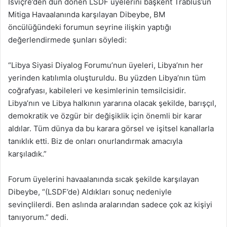
İsviçre’den dün dönen LSDF üyelerini başkent Trablus’un
Mitiga Havaalanında karşılayan Dibeybe, BM
öncülüğündeki forumun seyrine ilişkin yaptığı
değerlendirmede şunları söyledi:
“Libya Siyasi Diyalog Forumu’nun üyeleri, Libya’nın her
yerinden katılımla oluşturuldu. Bu yüzden Libya’nın tüm
coğrafyası, kabileleri ve kesimlerinin temsilcisidir.
Libya’nın ve Libya halkının yararına olacak şekilde, barışçıl,
demokratik ve özgür bir değişiklik için önemli bir karar
aldılar. Tüm dünya da bu karara görsel ve işitsel kanallarla
tanıklık etti. Biz de onları onurlandırmak amacıyla
karşıladık.”
Forum üyelerini havaalanında sıcak şekilde karşılayan
Dibeybe, “(LSDF’de) Aldıkları sonuç nedeniyle
sevinçlilerdi. Ben aslında aralarından sadece çok az kişiyi
tanıyorum.” dedi.