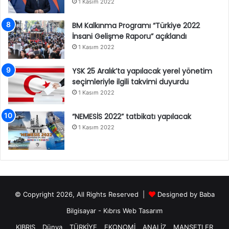
1 Kasım 2022
BM Kalkınma Programı “Türkiye 2022
İnsani Gelişme Raporu” açıklandı
1 Kasım 2022
YSK 25 Aralık’ta yapılacak yerel yönetim
seçimleriyle ilgili takvimi duyurdu
1 Kasım 2022
“NEMESİS 2022” tatbikatı yapılacak
1 Kasım 2022
© Copyright 2026, All Rights Reserved |
Designed by
Baba
Bilgisayar
-
Kıbrıs Web Tasarım
KIBRIS
Dünya
TÜRKİYE
EKONOMİ
ANALİZ
MANŞETLER