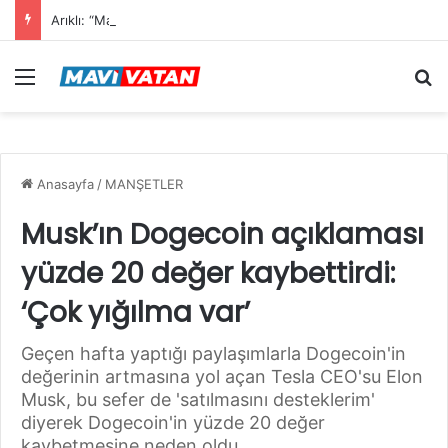
Arıklı: “Mavi Vatan”dan Sonra Hedef “Siber Vatan”
Menü
Ar
Anasayfa
/
MANŞETLER
Musk’ın Dogecoin açıklaması
yüzde 20 değer kaybettirdi:
‘Çok yığılma var’
Geçen hafta yaptığı paylaşımlarla Dogecoin'in
değerinin artmasına yol açan Tesla CEO'su Elon
Musk, bu sefer de 'satılmasını desteklerim'
diyerek Dogecoin'in yüzde 20 değer
kaybetmesine neden oldu.