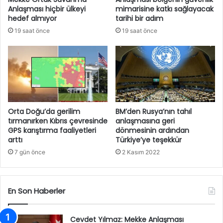
Anlaşması hiçbir ülkeyi
mimarisine katkı sağlayacak
hedef almıyor
tarihi bir adım
19 saat önce
19 saat önce
Orta Doğu’da gerilim
BM’den Rusya’nın tahıl
tırmanırken Kıbrıs çevresinde
anlaşmasına geri
GPS karıştırma faaliyetleri
dönmesinin ardından
arttı
Türkiye’ye teşekkür
7 gün önce
2 Kasım 2022
En Son Haberler
Cevdet Yılmaz: Mekke Anlaşması