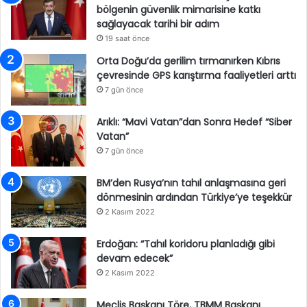
bölgenin güvenlik mimarisine katkı
sağlayacak tarihi bir adım
19 saat önce
Orta Doğu’da gerilim tırmanırken Kıbrıs
çevresinde GPS karıştırma faaliyetleri arttı
7 gün önce
Arıklı: “Mavi Vatan”dan Sonra Hedef “Siber
Vatan”
7 gün önce
BM’den Rusya’nın tahıl anlaşmasına geri
dönmesinin ardından Türkiye’ye teşekkür
2 Kasım 2022
Erdoğan: “Tahıl koridoru planladığı gibi
devam edecek”
2 Kasım 2022
Meclis Başkanı Töre, TBMM Başkanı