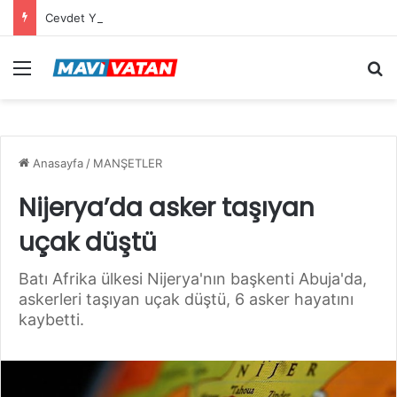
Cevdet Yılmaz: Mekke Anlaşması bölgenin güvenlik mimarisine katkı sağlayacak tarihi bir adım
Menü
Ar
Anasayfa
/
MANŞETLER
Nijerya’da asker taşıyan
uçak düştü
Batı Afrika ülkesi Nijerya'nın başkenti Abuja'da,
askerleri taşıyan uçak düştü, 6 asker hayatını
kaybetti.