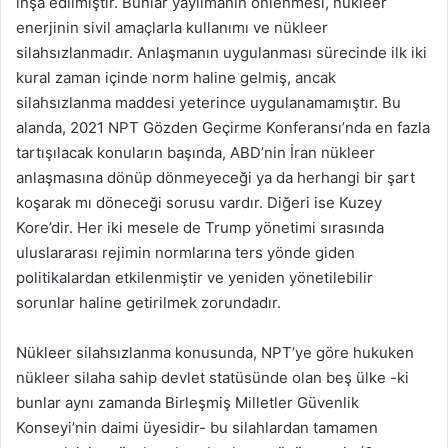
inşa edilmiştir. Bunlar yayılmanın önlenmesi, nükleer
enerjinin sivil amaçlarla kullanımı ve nükleer
silahsızlanmadır. Anlaşmanın uygulanması sürecinde ilk iki
kural zaman içinde norm haline gelmiş, ancak
silahsızlanma maddesi yeterince uygulanamamıştır. Bu
alanda, 2021 NPT Gözden Geçirme Konferansı’nda en fazla
tartışılacak konuların başında, ABD’nin İran nükleer
anlaşmasına dönüp dönmeyeceği ya da herhangi bir şart
koşarak mı döneceği sorusu vardır. Diğeri ise Kuzey
Kore’dir. Her iki mesele de Trump yönetimi sırasında
uluslararası rejimin normlarına ters yönde giden
politikalardan etkilenmiştir ve yeniden yönetilebilir
sorunlar haline getirilmek zorundadır.
Nükleer silahsızlanma konusunda, NPT’ye göre hukuken
nükleer silaha sahip devlet statüsünde olan beş ülke -ki
bunlar aynı zamanda Birleşmiş Milletler Güvenlik
Konseyi’nin daimi üyesidir- bu silahlardan tamamen