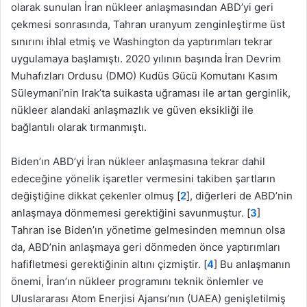
olarak sunulan İran nükleer anlaşmasından ABD’yi geri
çekmesi sonrasında, Tahran uranyum zenginleştirme üst
sınırını ihlal etmiş ve Washington da yaptırımları tekrar
uygulamaya başlamıştı. 2020 yılının başında İran Devrim
Muhafızları Ordusu (DMO) Kudüs Gücü Komutanı Kasım
Süleymani’nin Irak’ta suikasta uğraması ile artan gerginlik,
nükleer alandaki anlaşmazlık ve güven eksikliği ile
bağlantılı olarak tırmanmıştı.
Biden’ın ABD’yi İran nükleer anlaşmasına tekrar dahil
edeceğine yönelik işaretler vermesini takiben şartların
değiştiğine dikkat çekenler olmuş [
2
], diğerleri de ABD’nin
anlaşmaya dönmemesi gerektiğini savunmuştur. [
3
]
Tahran ise Biden’ın yönetime gelmesinden memnun olsa
da, ABD’nin anlaşmaya geri dönmeden önce yaptırımları
hafifletmesi gerektiğinin altını çizmiştir. [
4
] Bu anlaşmanın
önemi, İran’ın nükleer programını teknik önlemler ve
Uluslararası Atom Enerjisi Ajansı’nın (UAEA) genişletilmiş