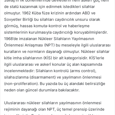
Savaş’ın ilk dönemlerinde devletlerin hem askeri güç hem
de statü kazanmak için edinmek istedikleri silahlar
olmuştur. 1962 Küba füze krizinin ardından ABD ve
Sovyetler Birliği bu silahları caydırıcılık unsuru olarak
görmüş, hassas komuta-kontrol ve haberleşme
sistemlerinin kurulmasıyla caydırıcılığı koruyabilmişlerdir.
1968’de imzalanan Nükleer Silahların Yayılmasının
Önlenmesi Anlaşması (NPT) bu meseleyle ilgili uluslararası
kuralların ve normların dayanağı olmuştur. Nükleer silahlar
kitle imha silahlarının (KİS) bir alt kategorisidir. KİS’lerle
ilgili uluslararası ve askerî konular üç alan kapsamında
incelenmektedir: Silahların kontrolü (arms control),
silahsızlanma (disarmament) ve yayılmanın önlenmesi
(non-proliferation). Bu yazıda bu üç alandaki belirsizliğe
neden olan güncel durumlara bakılacaktır.
Uluslararası nükleer silahların yayılmasının önlenmesi
rejiminin dayanağı olan NPT, üç temel prensip üzerinde