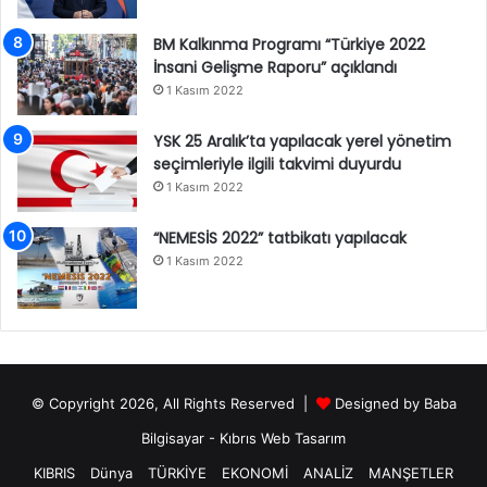
BM Kalkınma Programı “Türkiye 2022
İnsani Gelişme Raporu” açıklandı
1 Kasım 2022
YSK 25 Aralık’ta yapılacak yerel yönetim
seçimleriyle ilgili takvimi duyurdu
1 Kasım 2022
“NEMESİS 2022” tatbikatı yapılacak
1 Kasım 2022
© Copyright 2026, All Rights Reserved |
Designed by
Baba
Bilgisayar
-
Kıbrıs Web Tasarım
KIBRIS
Dünya
TÜRKİYE
EKONOMİ
ANALİZ
MANŞETLER