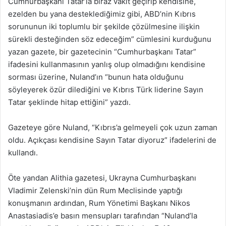
Cumhurbaşkanı Tatar’la biraz vakit geçirip kendisine,
ezelden bu yana desteklediğimiz gibi, ABD’nin Kıbrıs
sorununun iki toplumlu bir şekilde çözülmesine ilişkin
sürekli desteğinden söz edeceğim” cümlesini kurduğunu
yazan gazete, bir gazetecinin “Cumhurbaşkanı Tatar”
ifadesini kullanmasının yanlış olup olmadığını kendisine
sorması üzerine, Nuland’ın “bunun hata olduğunu
söyleyerek özür dilediğini ve Kıbrıs Türk liderine Sayın
Tatar şeklinde hitap ettiğini” yazdı.
Gazeteye göre Nuland, “Kıbrıs’a gelmeyeli çok uzun zaman
oldu. Açıkçası kendisine Sayın Tatar diyoruz” ifadelerini de
kullandı.
Öte yandan Alithia gazetesi, Ukrayna Cumhurbaşkanı
Vladimir Zelenski’nin dün Rum Meclisinde yaptığı
konuşmanın ardından, Rum Yönetimi Başkanı Nikos
Anastasiadis’e basın mensupları tarafından “Nuland’la