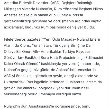
Amerika Birleşik Devletleri (ABD) Dışişleri Bakanlığı
Müsteşarı Victoria Nuland’ın, Rum Yönetimi Başkanı Nikos
Anastasiadis’le dün sabah dün Güney Kıbrıs’ta
gerçekleştirdiği görüşme ve görüşmenin ardından yaptığı
açıklamalar, bugünkü Rum basınında geniş yer buldu.
Fileleftheros gazetesi “Yeni Üçlü Masada- Nuland Enerji
Alanında Kıbrıs, Yunanistan, Türkiye İş Birliğine Dair
Ortaya Bir Öneri Attı- Amerikalılar Türkiye Faydasını
Görüyorlar- EastMed Boru Hattı Projesinin İnşa Edilmesini
Kalıcı Olarak Gömdü” başlıklarıyla yer verdiği haberinde,
Nuland’ın geçtiğimiz günlerde Ankara’daki temaslarda,
ABD’yi öncelikle ilgilendiren şeyin, enerji ekseninde ve
Ukrayna’daki Rus işgalinin ardından uluslararası ortam da
göz önüne alınarak, bölgedeki yeni durumun nasıl
şekilleneceği olduğu mesajını verdiğini yazdı.
Nuland’ın dün Anastasiadis’le görüşmesinde, bunu,