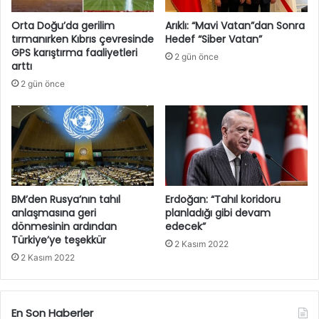
Orta Doğu’da gerilim
Arıklı: “Mavi Vatan”dan Sonra
tırmanırken Kıbrıs çevresinde
Hedef “Siber Vatan”
GPS karıştırma faaliyetleri
2 gün önce
arttı
2 gün önce
BM’den Rusya’nın tahıl
Erdoğan: “Tahıl koridoru
anlaşmasına geri
planladığı gibi devam
dönmesinin ardından
edecek”
Türkiye’ye teşekkür
2 Kasım 2022
2 Kasım 2022
En Son Haberler