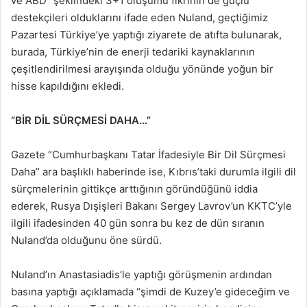
ve ABD” şeklindeki 3+1 oluşumu fikrinin de güçlü
destekçileri olduklarını ifade eden Nuland, geçtiğimiz
Pazartesi Türkiye’ye yaptığı ziyarete de atıfta bulunarak,
burada, Türkiye’nin de enerji tedariki kaynaklarının
çeşitlendirilmesi arayışında olduğu yönünde yoğun bir
hisse kapıldığını ekledi.
“BİR DİL SÜRÇMESİ DAHA…”
Gazete “Cumhurbaşkanı Tatar İfadesiyle Bir Dil Sürçmesi
Daha” ara başlıklı haberinde ise, Kıbrıs’taki durumla ilgili dil
sürçmelerinin gittikçe arttığının göründüğünü iddia
ederek, Rusya Dışişleri Bakanı Sergey Lavrov’un KKTC’yle
ilgili ifadesinden 40 gün sonra bu kez de dün sıranın
Nuland’da olduğunu öne sürdü.
Nuland’ın Anastasiadis’le yaptığı görüşmenin ardından
basına yaptığı açıklamada “şimdi de Kuzey’e gideceğim ve