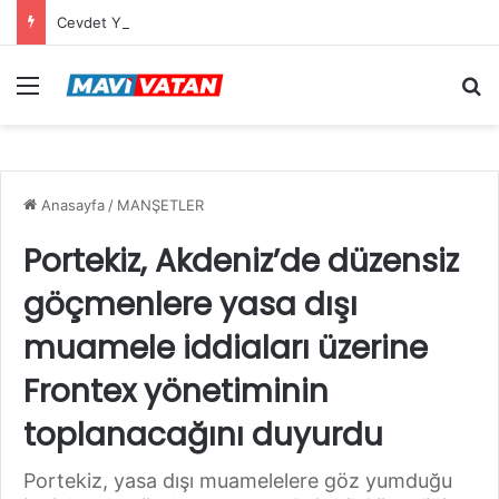
Cevdet Yılmaz: Mekke Anlaşması bölgenin güvenlik mimarisine katkı sağlayacak tarihi bir adım
Menü
Ar
Anasayfa
/
MANŞETLER
Portekiz, Akdeniz’de düzensiz
göçmenlere yasa dışı
muamele iddiaları üzerine
Frontex yönetiminin
toplanacağını duyurdu
Portekiz, yasa dışı muamelelere göz yumduğu