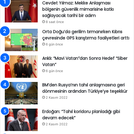
Cevdet Yılmaz: Mekke Anlaşması
bölgenin güvenlik mimarisine katkı
sağlayacak tarihi bir adım
8 saat önce
Orta Doğu’da gerilim tırmanırken Kıbrıs
çevresinde GPS karıştırma faaliyetleri arttı
6 gün önce
Arıklı: “Mavi Vatan”dan Sonra Hedef “Siber
Vatan”
6 gün önce
BM’den Rusya’nın tahıl anlaşmasına geri
dönmesinin ardından Türkiye’ye teşekkür
2 Kasım 2022
Erdoğan: “Tahıl koridoru planladığı gibi
devam edecek”
2 Kasım 2022