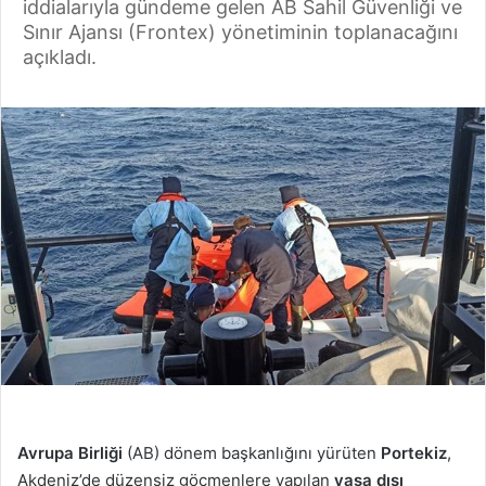
iddialarıyla gündeme gelen AB Sahil Güvenliği ve
Sınır Ajansı (Frontex) yönetiminin toplanacağını
açıkladı.
Avrupa Birliği
(AB) dönem başkanlığını yürüten
Portekiz
,
Akdeniz’de düzensiz göçmenlere yapılan
yasa dışı