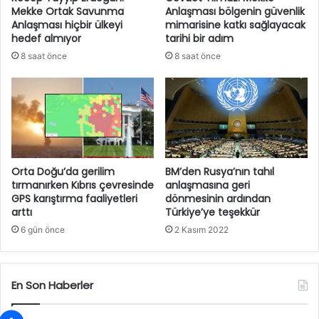
Mekke Ortak Savunma
Anlaşması bölgenin güvenlik
Anlaşması hiçbir ülkeyi
mimarisine katkı sağlayacak
hedef almıyor
tarihi bir adım
8 saat önce
8 saat önce
Orta Doğu’da gerilim
BM’den Rusya’nın tahıl
tırmanırken Kıbrıs çevresinde
anlaşmasına geri
GPS karıştırma faaliyetleri
dönmesinin ardından
arttı
Türkiye’ye teşekkür
6 gün önce
2 Kasım 2022
En Son Haberler